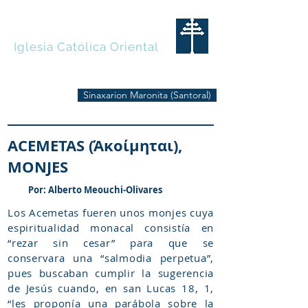
MARONITAS
Iglesia Católica Oriental
Sinaxarion Maronita (Santoral)
ACEMETAS (Άκοίμηται),
MONJES
Por: Alberto Meouchi-Olivares
Los Acemetas fueren unos monjes cuya
espiritualidad monacal consistía en
“rezar sin cesar” para que se
conservara una “salmodia perpetua”,
pues buscaban cumplir la sugerencia
de Jesús cuando, en san Lucas 18, 1,
“les proponía una parábola sobre la