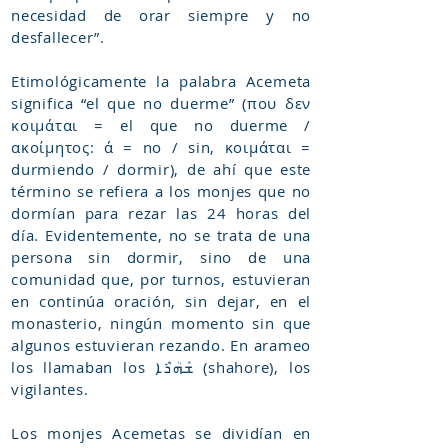
necesidad de orar siempre y no
desfallecer”.
Etimológicamente la palabra Acemeta
significa “el que no duerme” (που δεν
κοιμάται = el que no duerme /
ακοίμητος: ά = no / sin, κοιμάται =
durmiendo / dormir), de ahí que este
término se refiera a los monjes que no
dormían para rezar las 24 horas del
día. Evidentemente, no se trata de una
persona sin dormir, sino de una
comunidad que, por turnos, estuvieran
en continúa oración, sin dejar, en el
monasterio, ningún momento sin que
algunos estuvieran rezando. En arameo
los llamaban los ܫܰܗܳܪܶܐ (shahore), los
vigilantes.
Los monjes Acemetas se dividían en