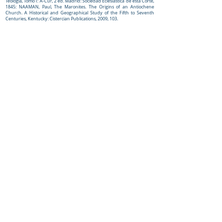
Teología, Tomo I: A-Cur, 2 ed. Madrid: Sociedad Eclesiástica de esta Corte,
1845: NAAMAN, Paul, The Maronites. The Origins of an Antiochene
Church. A Historical and Geographical Study of the Fifth to Seventh
Centuries, Kentucky: Cistercian Publications, 2009, 103.
Ver voces:
VIDA MONACAL EN LA ANTIGUA SIRIA, TIPOS DE.
Cómo Citar:
Meouchi-Olivares, A. (2019).
Diccionario
Enciclopedico Maronita
. Chihuahua (Mexico):
iCharbel.editorial
Sitio web:
https://www.maronitas.org
IR al «enquiridión»
© Diccionario Enciclopédico Maronita
® Eparquia de Nuestra Señora de los
Mártires del Líbano