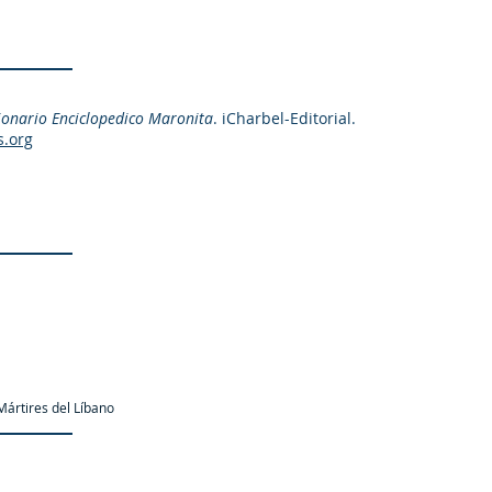
ionario Enciclopedico Maronita
. iCharbel-Editorial.
s.org
ártires del Líbano
as.org es una organización promotor y colaborador autori