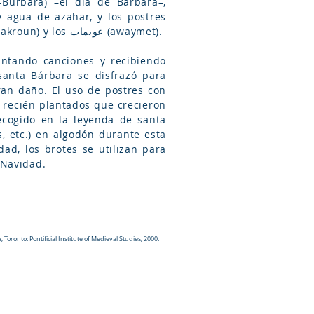
y agua de azahar, y los postres
propios para esta celebración son cuatro: el قمح (qameh), e قطايف (qatayef), el معكرون (maakroun) y los عويمات (awaymet).
antando canciones y recibiendo
santa Bárbara se disfrazó para
ran daño. El uso de postres con
o recién plantados que crecieron
ecogido en la leyenda de santa
s, etc.) en algodón durante esta
ad, los brotes se utilizan para
 Navidad.
ronto: Pontificial Institute of Medieval Studies, 2000.