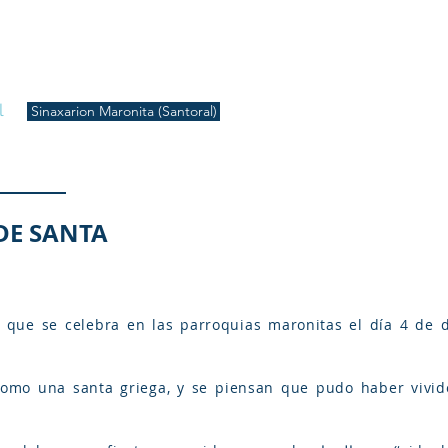
S
Inicio
Liturgia
Música
Enquiridión
Tienda
l
Sinaxarion Maronita (Santoral)
DE SANTA
na que se celebra en las parroquias maronitas el día 4 de
omo una santa griega, y se piensan que pudo haber vivido 