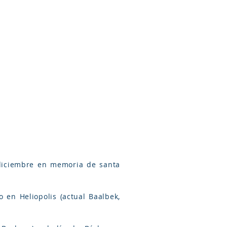
Arameo
Blog
Información
 diciembre en memoria de santa
en Heliopolis (actual Baalbek,