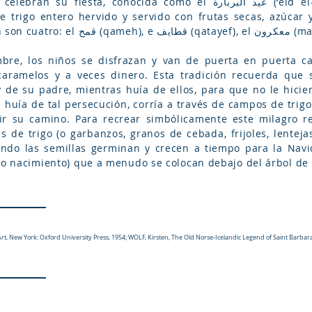
conocida como el عيد البربارة (‘eid el-Burbara) –el día de Bárbara–,
 trigo entero hervido y servido con frutas secas, azúcar 
bre, los niños se disfrazan y van de puerta en puerta c
caramelos y a veces dinero. Esta tradición recuerda que 
de su padre, mientras huía de ellos, para que no le hicie
s huía de tal persecución, corría a través de campos de trig
r su camino. Para recrear simbólicamente este milagro r
s de trigo (o garbanzos, granos de cebada, frijoles, lenteja
ndo las semillas germinan y crecen a tiempo para la Navid
n o nacimiento) que a menudo se colocan debajo del árbol de
 New York: Oxford University Press, 1954; WOLF, Kirsten, The Old Norse-Icelandic Legend of Saint Barbara, To