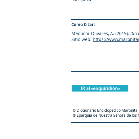
Cómo Citar:
Meouchi-Olivares, A. (2019).
Dicc
Sitio web:
https://www.maronita
IR al «enquiridión»
© Diccionario Enciclopédico Maronita
® Eparquia de Nuestra Señora de los M
Maronit