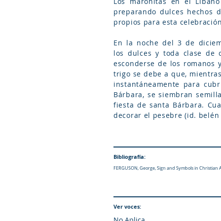
Los maronitas en el Líbano celebran su fiesta, 
preparando dulces hechos de
En la noche del 3 de diciem
los dulces y toda clase de 
esconderse de los romanos y 
trigo se debe a que, mientra
instantáneamente para cubri
Bárbara, se siembran semilla
fiesta de santa Bárbara. Cua
decorar el pesebre (id. belé
Bibliografía:
FERGUSON, George, Sign and Symbols in Christian Art,
Ver voces:
No Aplica