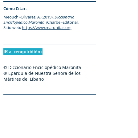
Cómo Citar:
Meouchi-Olivares, A. (2019).
Diccionario
Enciclopedico Maronita
. iCharbel-Editorial.
Sitio web:
https://www.maronitas.org
IR al «enquiridión»
© Diccionario Enciclopédico Maronita
® Eparquia de Nuestra Señora de los
Mártires del Líbano
Maronitas.org es una organización promotor y
colaborador autorizado de: