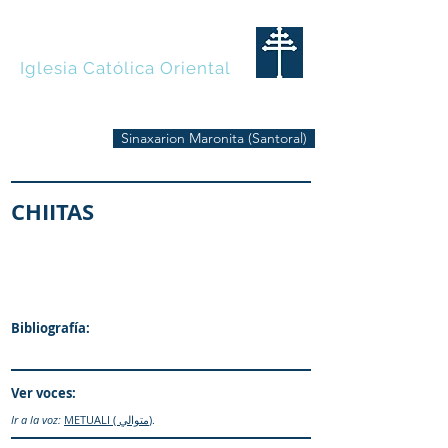
MARONITAS
Iglesia Católica Oriental
Sinaxarion Maronita (Santoral)
CHIITAS
Bibliografía:
Ver voces:
Ir a la voz:
METUALI ( متوالي)
.