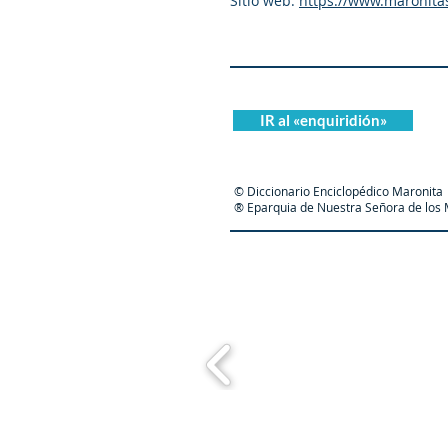
Sitio web:
https://www.maronita
IR al «enquiridión»
© Diccionario Enciclopédico Maronita
® Eparquia de Nuestra Señora de los M
Maronit
© 1998-2025
de Meouchi-Olivares / B