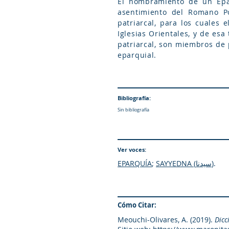
El nombramiento de un Epar
asentimiento del Romano Pon
patriarcal, para los cuales 
Iglesias Orientales, y de es
patriarcal, son miembros de 
eparquial.
Bibliografía:
Sin bibliografía
Ver voces:
EPARQUÍA
;
SAYYEDNA (سيدنا)
.
Cómo Citar:
Meouchi-Olivares, A. (2019).
Dicc