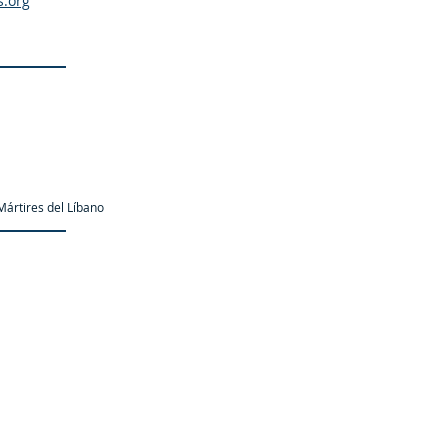
s.org
ártires del Líbano
as.org es una organización promotor y colaborador autori
oustani | Creado por
iChárbel.digital
| C
hihuahua, Chih., México |
Nihil o