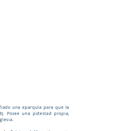
Arameo
Blog
Información
fiado una eparquía para que la
8). Posee una potestad propia,
glesia.