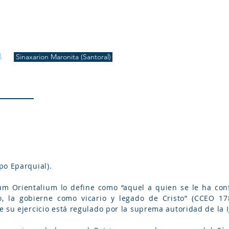
S
Inicio
Liturgia
Música
Enquiridión
Tienda
l
Sinaxarion Maronita (Santoral)
po Eparquial).
m Orientalium lo define como “aquel a quien se le ha con
, la gobierne como vicario y legado de Cristo” (CCEO 17
 su ejercicio está regulado por la suprema autoridad de la I