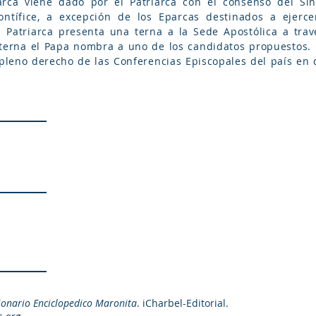
ca viene dado por el Patriarca con el consenso del Síno
tífice, a excepción de los Eparcas destinados a ejercer
el Patriarca presenta una terna a la Sede Apostólica a tra
a terna el Papa nombra a uno de los candidatos propuestos. L
pleno derecho de las Conferencias Episcopales del país en 
ionario Enciclopedico Maronita
. iCharbel-Editorial.