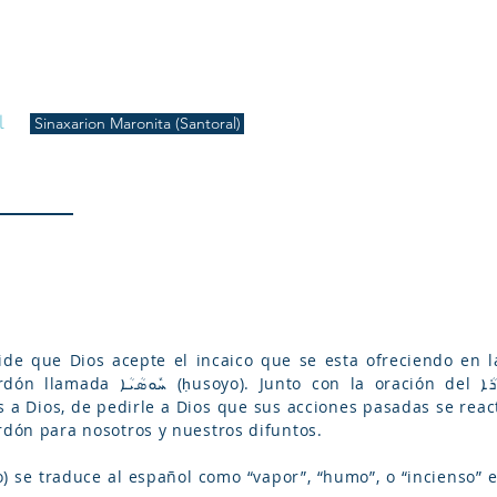
S
Inicio
Liturgia
Música
Enquiridión
Tienda
l
Sinaxarion Maronita (Santoral)
ide que Dios acepte el incaico que se esta ofreciendo en la
n del ܣܶܕܪܳܐ (sedro) tiene la función de
s a Dios, de pedirle a Dios que sus acciones pasadas se reac
rdón para nosotros y nuestros difuntos.