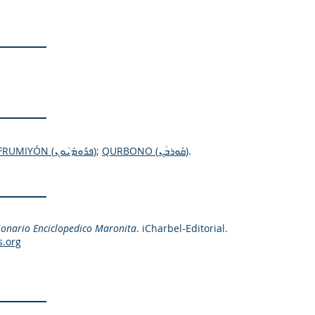
FRUMIYÓN (ܦܪܽܘܡܺܝܳܘܢ)
;
QURBONO (ܩܽܘܪܒܳܢ)
.
ionario Enciclopedico Maronita
. iCharbel-Editorial.
s.org