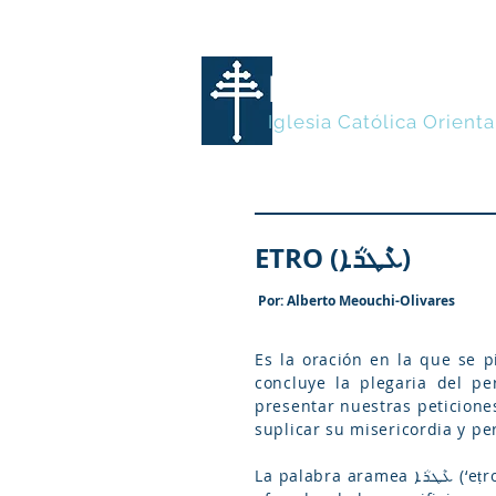
MARONITA
Iglesia Católica Orienta
ETRO (ܥܶܛܪܳܐ)
Por: Alberto Meouchi-Olivares
Es la oración en la que se p
concluye la plegaria del perdón llamada ܚܽܘܣܳܝܳܐ (ḥusoyo). Junto con la oració
presentar nuestras peticione
suplicar su misericordia y pe
La palabra aramea ܥܶܛܪܳܐ (‘eṭro) se traduce al español como “vapor”, “humo”, o “incienso” especialmente el utilizado en las