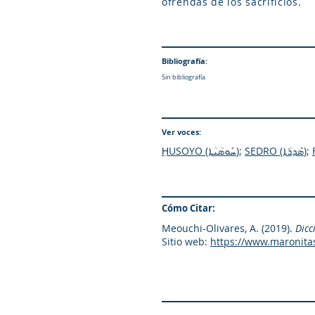
ofrendas de los sacrificios.
Bibliografía:
Sin bibliografía
Ver voces:
ḤUSOYO (ܚܽܘܣܳܝܳܐ)
;
SEDRO (ܣܶ
ܕܪܳܐ)
;
Cómo Citar:
Meouchi-Olivares, A. (2019).
Dicc
Sitio web:
https://www.maronita