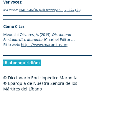
Ver voces:
Ir a la voz:
DIATESARÓN (διὰ τεσσάρων | ܕܝܳܐܛܶܣܰܪܽܘܢ)
Cómo Citar:
Meouchi-Olivares, A. (2019).
Diccionario
Enciclopedico Maronita
. iCharbel-Editorial.
Sitio web:
https://www.maronitas.org
IR al «enquiridión»
© Diccionario Enciclopédico Maronita
® Eparquia de Nuestra Señora de los
Mártires del Líbano
Maronitas.org es una organización promotor y