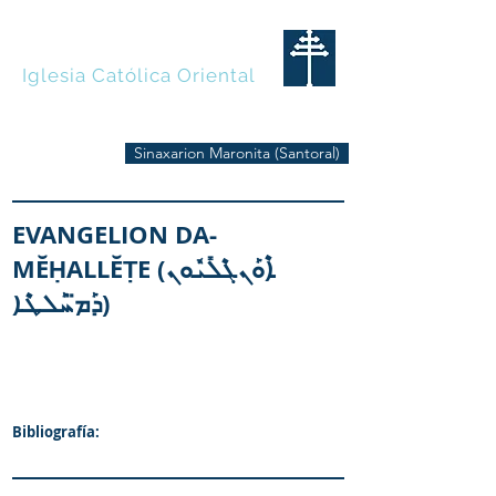
MARONITAS
Iglesia Católica Oriental
Sinaxarion Maronita (Santoral)
EVANGELION DA-
MĔḤALLĔṬE (ܐܶܘܰܢܓܶܠܺܝܽܘܢ
ܕܰܡ̈ܚܰܠܛܶܐ)
Bibliografía: