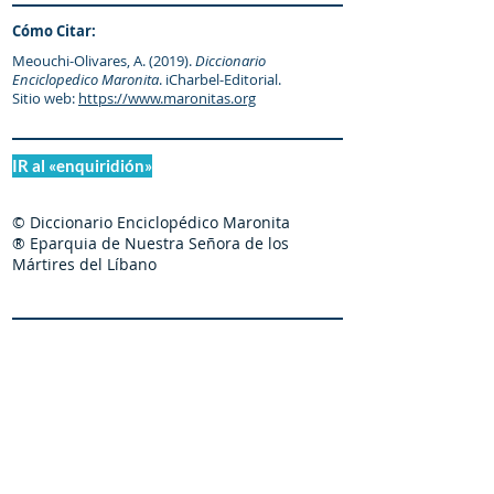
Cómo Citar:
Meouchi-Olivares, A. (2019).
Diccionario
Enciclopedico Maronita
. iCharbel-Editorial.
Sitio web:
https://www.maronitas.org
IR al «enquiridión»
© Diccionario Enciclopédico Maronita
® Eparquia de Nuestra Señora de los
Mártires del Líbano
Maronitas.org es una organización promotor y
colaborador autorizado de: