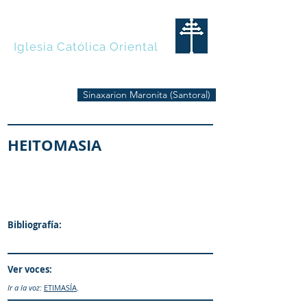
MARONITAS
Iglesia Católica Oriental
Sinaxarion Maronita (Santoral)
HEITOMASIA
Bibliografía:
Ver voces:
Ir a la voz:
ETIMASÍA
.