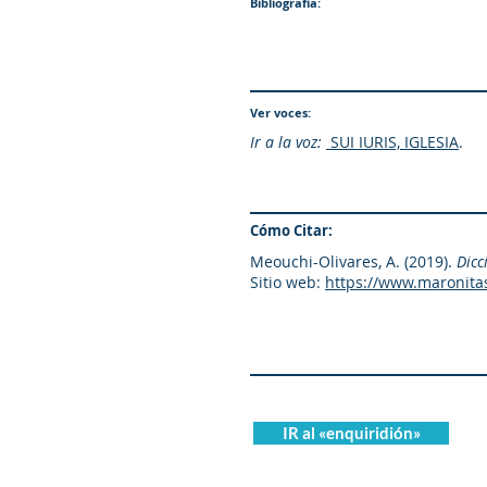
Bibliografía:
Ver voces:
Ir a la voz:
SUI IURIS, IGLESIA
.
Cómo Citar:
Meouchi-Olivares, A. (2019).
Dicc
Sitio web:
https://www.maronita
IR al «enquiridión»