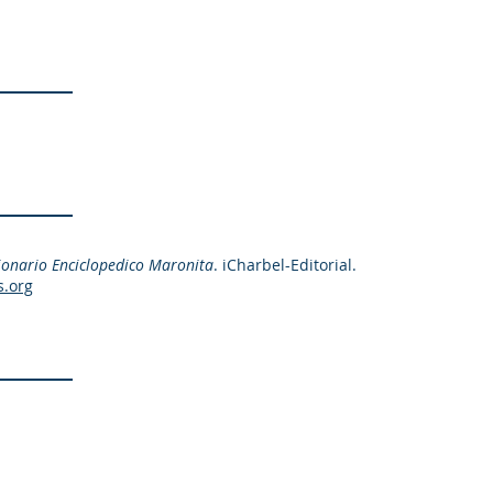
ionario Enciclopedico Maronita
. iCharbel-Editorial.
s.org