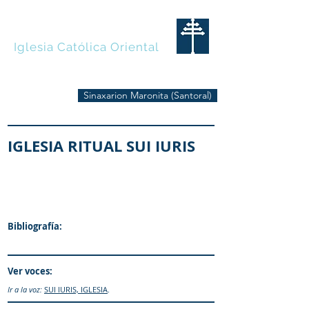
MARONITAS
Iglesia Católica Oriental
Sinaxarion Maronita (Santoral)
IGLESIA RITUAL SUI IURIS
Bibliografía:
Ver voces:
Ir a la voz:
SUI IURIS, IGLESIA
.