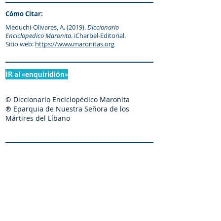
Cómo Citar:
Meouchi-Olivares, A. (2019).
Diccionario
Enciclopedico Maronita
. iCharbel-Editorial.
Sitio web:
https://www.maronitas.org
IR al «enquiridión»
© Diccionario Enciclopédico Maronita
® Eparquia de Nuestra Señora de los
Mártires del Líbano
Maronitas.org es una organización promotor y
colaborador autorizado de: