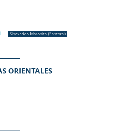
S
Inicio
Liturgia
Música
Enquiridión
Tienda
l
Sinaxarion Maronita (Santoral)
AS ORIENTALES