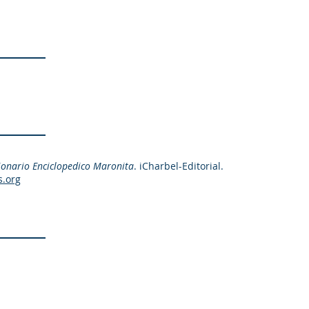
ionario Enciclopedico Maronita
. iCharbel-Editorial.
s.org