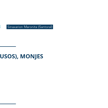
S
Inicio
Liturgia
Música
Enquiridión
Tienda
l
Sinaxarion Maronita (Santoral)
LUSOS), MONJES