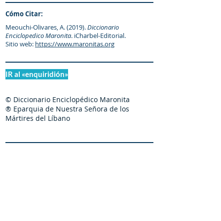
Cómo Citar:
Meouchi-Olivares, A. (2019).
Diccionario
Enciclopedico Maronita
. iCharbel-Editorial.
Sitio web:
https://www.maronitas.org
IR al «enquiridión»
© Diccionario Enciclopédico Maronita
® Eparquia de Nuestra Señora de los
Mártires del Líbano
Maronitas.org es una organización promotor y
colaborador autorizado de: