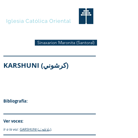
MARONITAS
Iglesia Católica Oriental
Sinaxarion Maronita (Santoral)
KARSHUNI (كرشوني)
Bibliografía:
Ver voces:
Ir a la voz:
GARSHUNI (ܓܰܪܫܽܘܢܺܝ)
.