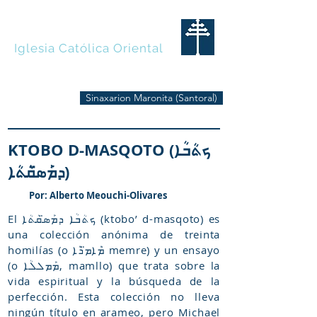
MARONITAS
Iglesia Católica Oriental
Sinaxarion Maronita (Santoral)
KTOBO D-MASQOTO (ܟܬܳܒܳܐ
ܕܡܰܣ̈ܩܳܬܳܐ)
Por: Alberto Meouchi-Olivares
El ܟܬܳܒܳܐ ܕܡܰܣ̈ܩܳܬܳܐ (ktobo’ d-masqoto) es
una colección anónima de treinta
homilías (o ܡܶܐܡ̈ܖܶܐ memre) y un ensayo
(o ܡܰܡܠܠܳܐ, mamllo) que trata sobre la
vida espiritual y la búsqueda de la
perfección. Esta colección no lleva
ningún título en arameo, pero Michael