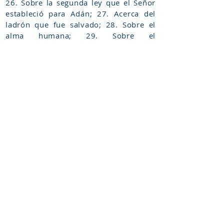
26. Sobre la segunda ley que el Señor
estableció para Adán; 27. Acerca del
ladrón que fue salvado; 28. Sobre el
alma humana; 29. Sobre el
sometimiento del cuerpo; y 30. Sobre
los mandamientos de la fe y del amor
de los solitarios.
Bibliografía:
KMOSKO, Michael, «ܟܬܳܒܳܐ ܕܡܰܣ̈ܩܳܬܳܐ. Liber Graduum» en GRAFFIN,
Accurante R., ܡܰܠܦܳܢܘܽܬܳܐ ܕܐܰܒܳܗ̈ܳܬܳܐ ܣ̈ܘܽܪܳܝܶܐ.
Patrologia Syriaca, t. II (i.e. PS 3), Paris: Instituti Francici Typographi, 1926
(recuperado de
https://archive.org/details/PatrologiaSyriacaIIILiberGraduum_201603),
en 2019; KITCHEN, Robert A., «Book of Steps Liber Graduum, Ktābā d-
massqāta», en BROCK, Sebastian P., BUTTS, Aaron M., KIRAZ, George A.,
ROMPAY, Lucas van, Gorgias Encyclopedic Dictionary of The Syriac
Heritage, Piscataway, NJ, USA: Gorgias Press, 2011.
Ver voces:
HIJOS E HIJAS DE LA ALIANZA (ܒܢܰܝ̈ ܘܒ̈ܢܳܬ݂ ܩܝܳܡܳܐ)
;
VIDA
MONACAL EN LA ANTIGUA SIRIA, TIPOS DE.
Cómo Citar: