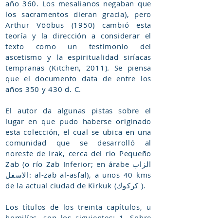
año 360. Los mesalianos negaban que
los sacramentos dieran gracia), pero
Arthur Võõbus (1950) cambió esta
teoría y la dirección a considerar el
texto como un testimonio del
ascetismo y la espiritualidad siríacas
tempranas (Kitchen, 2011). Se piensa
que el documento data de entre los
años 350 y 430 d. C.
El autor da algunas pistas sobre el
lugar en que pudo haberse originado
esta colección, el cual se ubica en una
comunidad que se desarrolló al
noreste de Irak, cerca del rio Pequeño
Zab (o río Zab Inferior; en árabe الزاب
الاسفل: al-zab al-asfal), a unos 40 kms
de la actual ciudad de Kirkuk (كركوك ).
Los títulos de los treinta capítulos, u
homilías, son los siguientes: 1. Sobre