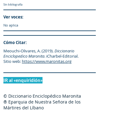
Sin bibliografía
Ver voces:
No aplica
Cómo Citar:
Meouchi-Olivares, A. (2019).
Diccionario
Enciclopedico Maronita
. iCharbel-Editorial.
Sitio web:
https://www.maronitas.org
IR al «enquiridión»
© Diccionario Enciclopédico Maronita
® Eparquia de Nuestra Señora de los
Mártires del Líbano