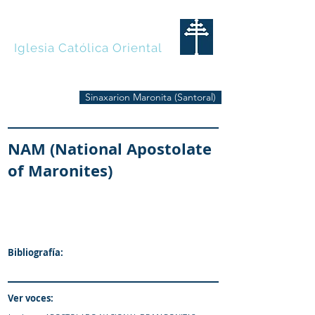
MARONITAS
Iglesia Católica Oriental
Sinaxarion Maronita (Santoral)
NAM (National Apostolate
of Maronites)
Bibliografía:
Ver voces: