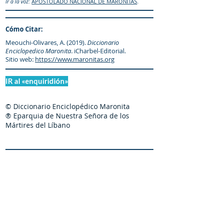
Ir a la voz:
APOSTOLADO NACIONAL DE MARONITAS
.
Cómo Citar:
Meouchi-Olivares, A. (2019).
Diccionario
Enciclopedico Maronita
. iCharbel-Editorial.
Sitio web:
https://www.maronitas.org
IR al «enquiridión»
© Diccionario Enciclopédico Maronita
® Eparquia de Nuestra Señora de los
Mártires del Líbano
Maronitas.org es una organización promotor y
colaborador autorizado de: