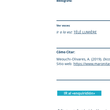
Bibliografía:
Ver voces:
Ir a la voz:
TÉLÉ LUMIÈRE
Cómo Citar:
Meouchi-Olivares, A. (2019).
Dicc
Sitio web:
https://www.maronita
IR al «enquiridión»