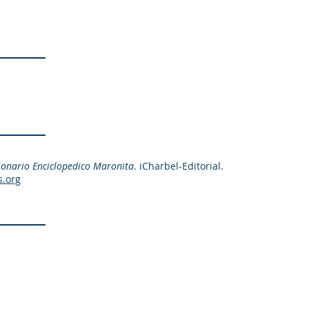
ionario Enciclopedico Maronita
. iCharbel-Editorial.
s.org