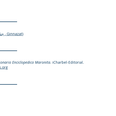
GINNAZ (جناز | pl. جنازات , Ginnazat)
ionario Enciclopedico Maronita
. iCharbel-Editorial.
s.org