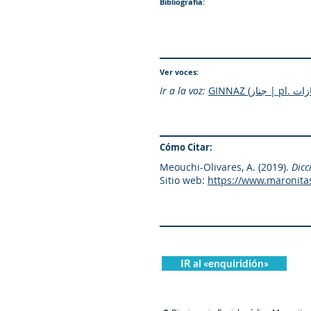
Bibliografía:
Ver voces:
Ir a la voz:
Cómo Citar:
Meouchi-Olivares, A. (2019).
Dicc
Sitio web:
https://www.maronita
IR al «enquiridión»