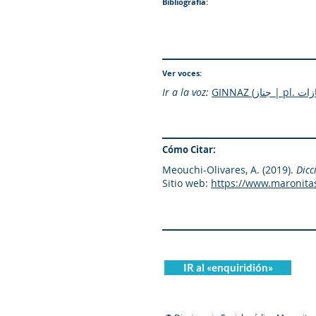
Bibliografía:
Ver voces:
Ir a la voz:
Cómo Citar:
Meouchi-Olivares, A. (2019).
Dicc
Sitio web:
https://www.maronita
IR al «enquiridión»