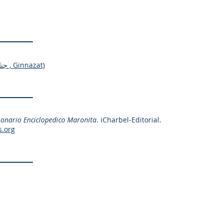
GINNAZ (جناز | pl. جنازات , Ginnazat)
ionario Enciclopedico Maronita
. iCharbel-Editorial.
s.org