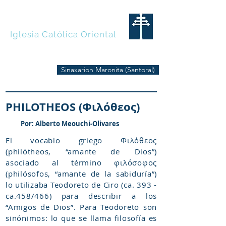
MARONITAS
Iglesia Católica Oriental
Sinaxarion Maronita (Santoral)
PHILOTHEOS (Φιλόθεος)
Por: Alberto Meouchi-Olivares
El vocablo griego Φιλόθεος
(philótheos, “amante de Dios”)
asociado al término φιλόσοφος
(philósofos, “amante de la sabiduría”)
lo utilizaba Teodoreto de Ciro (ca. 393 -
ca.458/466) para describir a los
“Amigos de Dios”. Para Teodoreto son
sinónimos: lo que se llama filosofía es