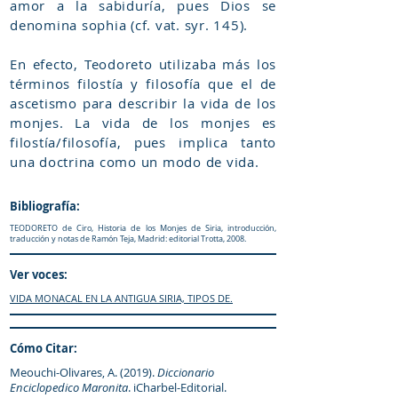
amor a la sabiduría, pues Dios se
denomina sophia (cf. vat. syr. 145).
En efecto, Teodoreto utilizaba más los
términos filostía y filosofía que el de
ascetismo para describir la vida de los
monjes. La vida de los monjes es
filostía/filosofía, pues implica tanto
una doctrina como un modo de vida.
Bibliografía:
TEODORETO de Ciro, Historia de los Monjes de Siria, introducción,
traducción y notas de Ramón Teja, Madrid: editorial Trotta, 2008.
Ver voces:
VIDA MONACAL EN LA ANTIGUA SIRIA, TIPOS DE.
Cómo Citar:
Meouchi-Olivares, A. (2019).
Diccionario
Enciclopedico Maronita
. iCharbel-Editorial.