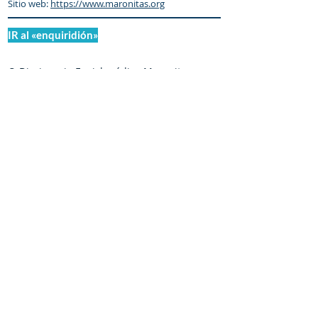
Sitio web:
https://www.maronitas.org
IR al «enquiridión»
© Diccionario Enciclopédico Maronita
® Eparquia de Nuestra Señora de los
Mártires del Líbano
Maronitas.org es una organización promotor y
colaborador autorizado de:
©
1998-2025
de Meouchi-Olivares / Boustani |
iChárbel.digital
Creado por
| C
hihuahua,
Nihil obstat:
Chih., México |
Mons. Georges