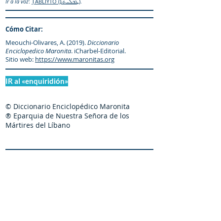
Ir a la voz
:
ṬABLIYTO (ܛܰܒܠܺܝܬܳܐ)
.
Cómo Citar:
Meouchi-Olivares, A. (2019).
Diccionario
Enciclopedico Maronita
. iCharbel-Editorial.
Sitio web:
https://www.maronitas.org
IR al «enquiridión»
© Diccionario Enciclopédico Maronita
® Eparquia de Nuestra Señora de los
Mártires del Líbano
Maronitas.org es una organización promotor y
colaborador autorizado de: