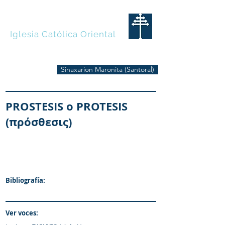
MARONITAS
Iglesia Católica Oriental
Sinaxarion Maronita (Santoral)
PROSTESIS o PROTESIS
(πρόσθεσις)
Bibliografía:
Ver voces: