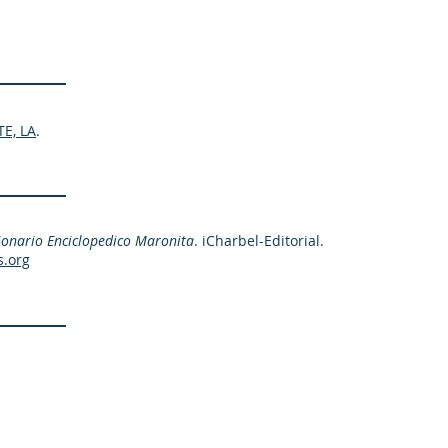
E, LA
.
ionario Enciclopedico Maronita
. iCharbel-Editorial.
s.org