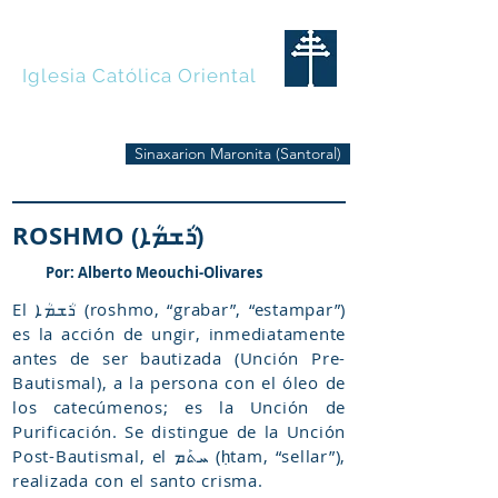
MARONITAS
Iglesia Católica Oriental
Sinaxarion Maronita (Santoral)
ROSHMO (ܪܳܫܡܳܐ)
Por: Alberto Meouchi-Olivares
El ܪܳܫܡܳܐ (roshmo, “grabar”, “estampar”)
es la acción de ungir, inmediatamente
antes de ser bautizada (Unción Pre-
Bautismal), a la persona con el óleo de
los catecúmenos; es la Unción de
Purificación. Se distingue de la Unción
Post-Bautismal, el ܚܬܰܡ (ḥtam, “sellar”),
realizada con el santo crisma.