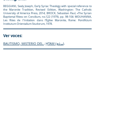
BEGGIANI, Seely Joseph, Early Syriac Theology with special reference to
the Maronite Tradition, Revised Edition, Washington: The Catholic
University of America Press, 2014; BROCK, Sebastian Paul, «The Syrian
Baptismal Rites» en Concilium, no.122 (1979), pp. 98-104: MOUHANNA,
Les Rites de I’Initiation dans l’Église Maronite, Rome: Pontificium
Institutum Orientalium Studorum, 1978.
Ver voces:
BAUTISMO, MISTERIO DEL.
;
ḤTAM (ܚܬܰܡ)
.
Cómo Citar:
Meouchi-Olivares, A. (2019).
Diccionario
Enciclopedico Maronita
. iCharbel-Editorial.
Sitio web:
https://www.maronitas.org
IR al «enquiridión»
© Diccionario Enciclopédico Maronita
® Eparquia de Nuestra Señora de los
Mártires del Líbano