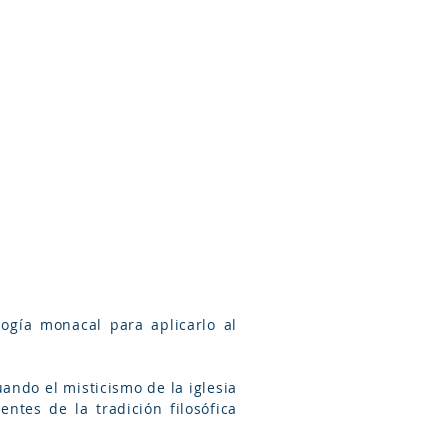
Arameo
Blog
Información
ogía monacal para aplicarlo al
uando el misticismo de la iglesia
tes de la tradición filosófica