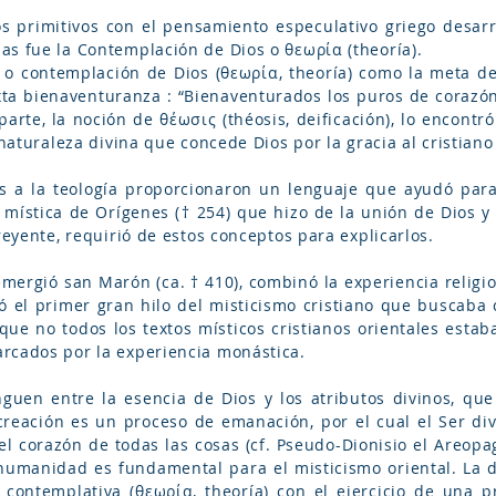
s primitivos con el pensamiento especulativo griego desarro
as fue la Contemplación de Dios o θεωρία (theoría).
ón o contemplación de Dios (θεωρία, theoría) como la meta 
xta bienaventuranza : “Bienaventurados los puros de corazón
arte, la noción de θέωσις (théosis, deificación), lo encontró e
naturaleza divina que concede Dios por la gracia al cristiano (
as a la teología proporcionaron un lenguaje que ayudó para
ía mística de Orígenes († 254) que hizo de la unión de Dios 
reyente, requirió de estos conceptos para explicarlos.
mergió san Marón (ca. † 410), combinó la experiencia religio
creó el primer gran hilo del misticismo cristiano que busca
nque no todos los textos místicos cristianos orientales est
rcados por la experiencia monástica.
inguen entre la esencia de Dios y los atributos divinos, q
creación es un proceso de emanación, por el cual el Ser div
l corazón de todas las cosas (cf. Pseudo-Dionisio el Areopa
a humanidad es fundamental para el misticismo oriental. La d
 contemplativa (θεωρία, theoría) con el ejercicio de una p