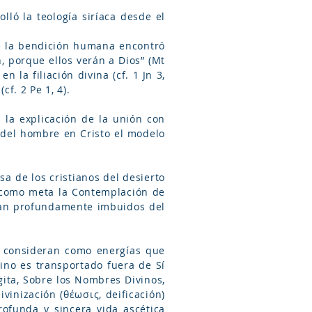
lló la teología siríaca desde el
de la bendición humana encontró
, porque ellos verán a Dios” (Mt
n la filiación divina (cf. 1 Jn 3,
cf. 2 Pe 1, 4).
 la explicación de la unión con
y del hombre en Cristo el modelo
sa de los cristianos del desierto
ba como meta la Contemplación de
aban profundamente imbuidos del
ue consideran como energías que
ino es transportado fuera de Sí
gita, Sobre los Nombres Divinos,
ivinización (θέωσις, deificación)
rofunda y sincera vida ascética