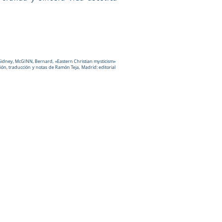
Sidney, McGINN, Bernard, «Eastern Christian mysticism»
ión, traducción y notas de Ramón Teja, Madrid: editorial