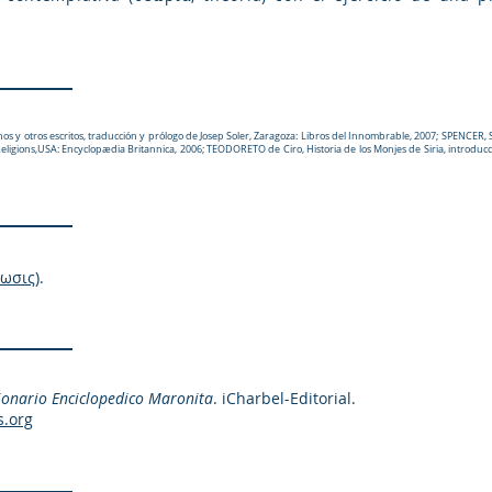
 otros escritos, traducción y prólogo de Josep Soler, Zaragoza: Libros del Innombrable, 2007; SPENCER, 
eligions,USA: Encyclopædia Britannica, 2006; TEODORETO de Ciro, Historia de los Monjes de Siria, introducc
ωσις)
.
ionario Enciclopedico Maronita
. iCharbel-Editorial.
s.org