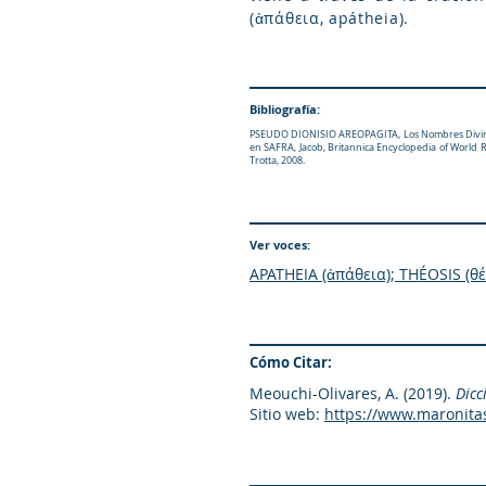
(ἀπάθεια, apátheia).
Bibliografía:
PSEUDO DIONISIO AREOPAGITA, Los Nombres Divinos y
en SAFRA, Jacob, Britannica Encyclopedia of World R
Trotta, 2008.
Ver voces:
APATHEIA (ἀπάθεια)
;
THÉOSIS (θέ
Cómo Citar:
Meouchi-Olivares, A. (2019).
Dicc
Sitio web:
https://www.maronita