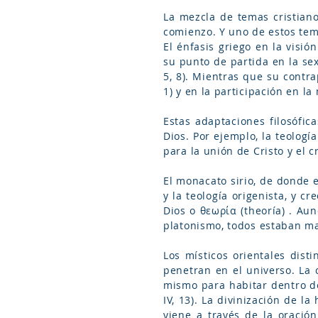
La mezcla de temas cristiano
comienzo. Y uno de estos tem
El énfasis griego en la visi
su punto de partida en la se
5, 8). Mientras que su contrap
1) y en la participación en la 
Estas adaptaciones filosófic
Dios. Por ejemplo, la teolog
para la unión de Cristo y el c
El monacato sirio, de donde e
y la teología origenista, y 
Dios o θεωρία (theoría) . Au
platonismo, todos estaban ma
Los místicos orientales dist
penetran en el universo. La 
mismo para habitar dentro de
IV, 13). La divinización de l
viene a través de la oración