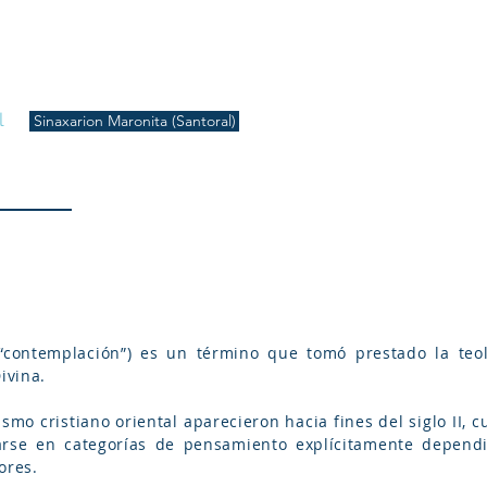
S
Inicio
Liturgia
Música
Enquiridión
Tienda
l
Sinaxarion Maronita (Santoral)
 “contemplación”) es un término que tomó prestado la teol
ivina.
smo cristiano oriental aparecieron hacia fines del siglo II, c
rse en categorías de pensamiento explícitamente dependien
ores.