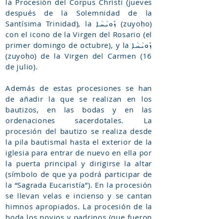
la Procesión del Corpus Christi (jueves
después de la Solemnidad de la
Santísima Trinidad), la ܙܽܘܝܳܚܳܐ (zuyoḥo)
con el icono de la Virgen del Rosario (el
primer domingo de octubre), y la ܙܽܘܝܳܚܳܐ
(zuyoḥo) de la Virgen del Carmen (16
de julio).
Además de estas procesiones se han
de añadir la que se realizan en los
bautizos, en las bodas y en las
ordenaciones sacerdotales. La
procesión del bautizo se realiza desde
la pila bautismal hasta el exterior de la
iglesia para entrar de nuevo en ella por
la puerta principal y dirigirse la altar
(símbolo de que ya podrá participar de
la “Sagrada Eucaristía”). En la procesión
se llevan velas e incienso y se cantan
himnos apropiados. La procesión de la
boda los novios y padrinos (que fueron