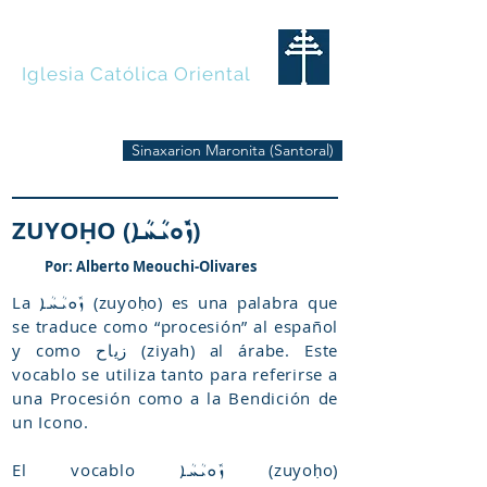
MARONITAS
Iglesia Católica Oriental
Sinaxarion Maronita (Santoral)
ZUYOḤO (ܙܽܘܝܳܚܳܐ)
Por: Alberto Meouchi-Olivares
La ܙܽܘܝܳܚܳܐ (zuyoḥo) es una palabra que
se traduce como “procesión” al español
y como زياح (ziyah) al árabe. Este
vocablo se utiliza tanto para referirse a
una Procesión como a la Bendición de
un Icono.
El vocablo ܙܽܘܝܳܚܳܐ (zuyoḥo)