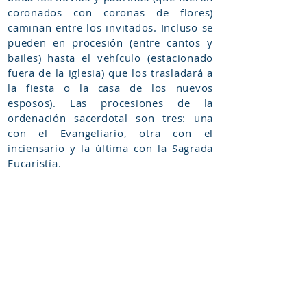
coronados con coronas de flores)
caminan entre los invitados. Incluso se
pueden en procesión (entre cantos y
bailes) hasta el vehículo (estacionado
fuera de la iglesia) que los trasladará a
la fiesta o la casa de los nuevos
esposos). Las procesiones de la
ordenación sacerdotal son tres: una
con el Evangeliario, otra con el
inciensario y la última con la Sagrada
Eucaristía.
También están las procesiones de la
fiestas parroquiales o en las fiestas de
algunos santos. Estas últimas suelen
ser más sencillas. A veces se limita a
dar un recorrido con el iconos llevado
por el celebrante por el interior del
templo y las gentes cantando mientras
el sacerdote acompañado de los