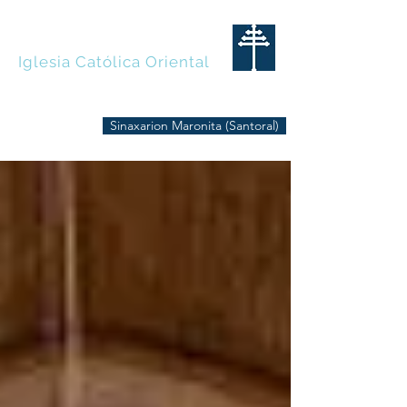
MARONITAS
Iglesia Católica Oriental
Sinaxarion Maronita (Santoral)