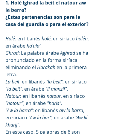
1. Holé lghrad la beit el natour aw 
la barra?
¿Estas pertenencias son para la 
casa del guardia o para el exterior?
Holé
: en libanés 
holé
, en siríaco 
holén
, 
en árabe
 ha'ula'
.
Ghrad
: La palabra árabe 
Aghrad
 se ha 
pronunciado en la forma siríaca 
eliminando el 
Harakah
 en la primera 
letra.
La beit
: en libanés 
"la beit"
, en siríaco 
"la beit"
, en árabe 
"li manzil"
.
Natour
: en libanés 
natour
, en siríaco 
"notour"
, en árabe 
"haris"
.
"Aw la barra"
: en libanés 
aw la barra
, 
en siríaco
 "Aw la bar"
, en árabe 
"Aw lil 
kharij"
.
En este caso, 5 palabras de 6 son 