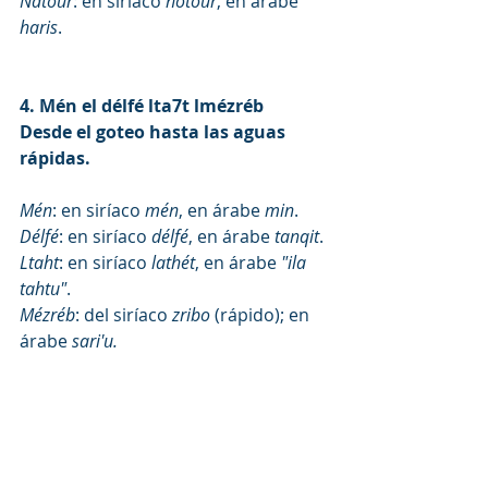
Natour
: en siríaco 
notour
, en árabe 
haris
. 
4. Mén el délfé lta7t lmézréb
Desde el goteo hasta las aguas 
rápidas.
Mén
: en siríaco 
mén
, en árabe 
min
.
Délfé
: en siríaco 
délfé
, en árabe 
tanqit
.
Ltaht
: en siríaco 
lathét
, en árabe 
"ila 
tahtu"
.
Mézréb
: del siríaco 
zribo
 (rápido); en 
árabe 
sari'u. 