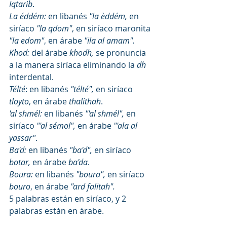
Iqtarib
.
La éddém: 
en libanés 
"la èddém, 
en 
siríaco 
"la qdom"
, en siríaco maronita 
"la edom"
, en árabe 
"ila al amam".
Khod:
 del árabe 
khodh,
 se pronuncia 
a la manera siríaca eliminando la 
dh
interdental.
Télté
: en libanés 
"télté", 
en siríaco 
tloyto
, en árabe 
thalithah
.
'al shmél:
 en libanés 
"'al shmél", 
en 
siríaco 
"'al sémol",
 en árabe 
"'ala al 
yassar"
.
Ba'd:
 en libanés 
"ba'd", 
en siríaco
botar,
 en árabe 
ba'da
.
Boura:
 en libanés 
"boura", 
en siríaco 
bouro
, en árabe
 "ard falitah".
5 palabras están en siríaco, y 2 
palabras están en árabe.