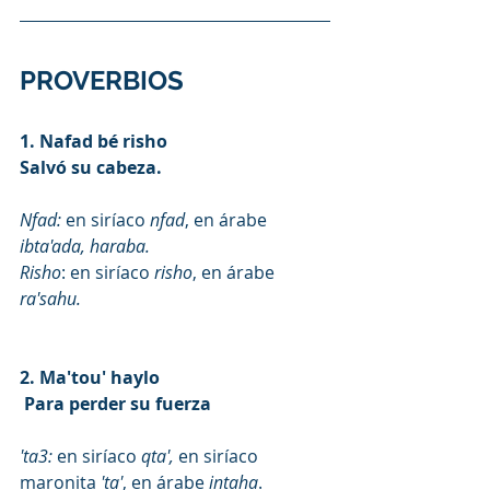
PROVERBIOS
1. Nafad bé risho 
Salvó su cabeza.
Nfad:
 en siríaco 
nfad
, en árabe
ibta'ada, haraba.
Risho
: en siríaco 
risho
, en árabe 
ra'sahu.
2. Ma'tou' haylo 
 Para perder su fuerza
'ta3:
 en siríaco 
qta',
 en siríaco 
maronita
 'ta'
, en árabe 
intaha
.