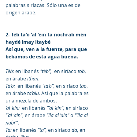
palabras siríacas. Sólo una es de 
origen árabe.
2. Tèb ta'o 'al 'ein ta nochrab mén 
haydé lmay ltaybé    
Así que, ven a la fuente, para que 
bebamos de esta agua buena.
Tèb:
 en libanés 
"tèb", 
 en siríaco 
tob
, 
en árabe 
ithan
.
Ta'o:
  en libanés 
"ta'o", 
en siríaco 
tao
, 
en árabe
 ta'alu
. Así que la palabra es 
una mezcla de ambos.
'al 'ein:
  en libanés 
"'al 'ein", 
en siríaco 
"'al 'ain"
, en árabe
 "ila al 'ain" 
o 
"'ila al 
nabi'"
.
Ta: 
en libanés 
"ta", 
en siríaco 
da
, en 