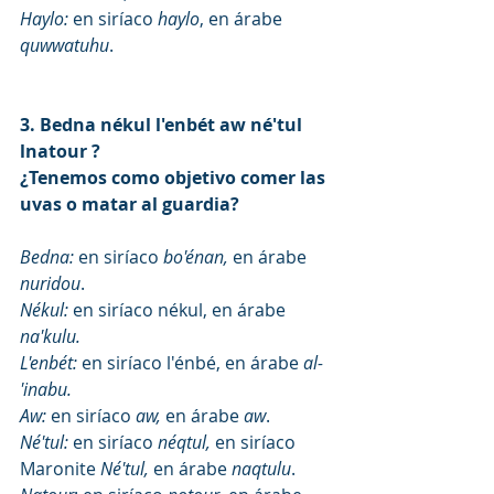
Haylo:
 en siríaco 
haylo
, en árabe 
quwwatuhu
.
3. Bedna nékul l'enbét aw né'tul 
lnatour ?  
¿Tenemos como objetivo comer las 
uvas o matar al guardia?
Bedna:
 en siríaco 
bo'énan,
 en árabe 
nuridou
.
Nékul:
 en siríaco nékul, en árabe 
na'kulu.
L'enbét:
 en siríaco l'énbé, en árabe
 al-
'inabu.
Aw:
 en siríaco 
aw,
 en árabe
 aw
.
Né'tul: 
en siríaco 
néqtul,
 en siríaco 
Maronite 
Né'tul,
 en árabe 
naqtulu
.