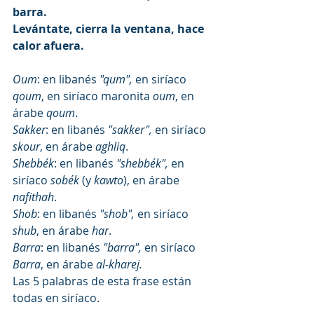
barra.
Levántate, cierra la ventana, hace 
calor afuera.
Oum
: en libanés 
"qum", 
en siríaco 
qoum
, en siríaco maronita 
oum
, en 
árabe 
qoum
.
Sakker
: en libanés 
"sakker", 
en siríaco 
skour
, en árabe 
aghliq
.
Shebbék
: en libanés 
"shebbék", 
en 
siríaco 
sobék
 (y 
kawto
), en árabe 
nafithah
.
Shob
: en libanés 
"shob", 
en siríaco 
shub
, en árabe 
har
.
Barra
: en libanés 
"barra", 
en siríaco 
Barra
, en árabe 
al-kharej.
Las 5 palabras de esta frase están 
todas en siríaco.