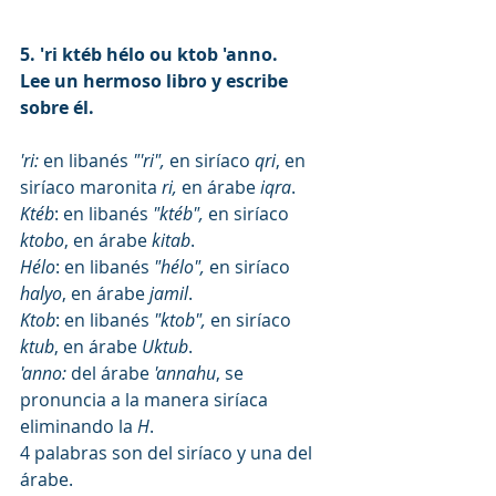
5. 'ri ktéb hélo ou ktob 'anno.
Lee un hermoso libro y escribe 
sobre él.
'ri: 
en libanés 
"'ri", 
en siríaco 
qri
, en 
siríaco maronita 
ri,
 en árabe 
iqra
.
Ktéb
: en libanés 
"ktéb", 
en siríaco 
ktobo
, en árabe 
kitab
.
Hélo
: en libanés 
"hélo", 
en siríaco 
halyo
, en árabe 
jamil
.
Ktob
: en libanés 
"ktob", 
en siríaco 
ktub
, en árabe 
Uktub
.
'anno:
 del árabe
 'annahu
, se 
pronuncia a la manera siríaca 
eliminando la 
H
.
4 palabras son del siríaco y una del 
árabe.