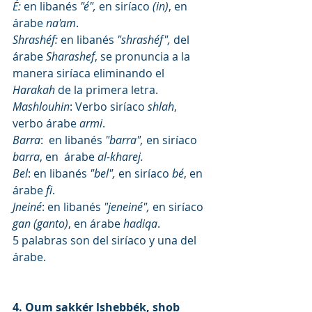
É:
 en libanés 
"é", 
en siríaco 
(in)
, en 
árabe
 na'am
.
Shrashéf:
 en libanés 
"shrashéf", 
del 
árabe 
Sharashef
, se pronuncia a la 
manera siríaca eliminando el 
Harakah
 de la primera letra. 
Mashlouhin
: Verbo siríaco 
shlah
, 
verbo árabe 
armi
.
Barra
:  en libanés 
"barra", 
en siríaco 
barra
, en  árabe 
al-kharej.
Bel
: en libanés 
"bel", 
en siríaco 
bé
, en 
árabe 
fi
.
Jneiné
: en libanés 
"jeneiné", 
en siríaco 
gan (ganto)
, en árabe 
hadiqa
.
5 palabras son del siríaco y una del 
árabe.
4. Oum sakkér lshebbék, shob 