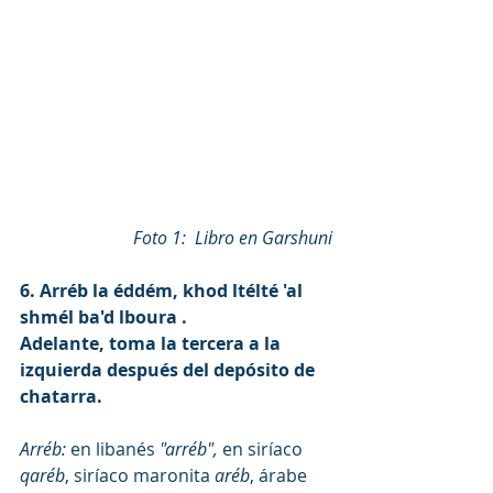
Foto 1:  Libro en Garshuni
6. Arréb la éddém, khod ltélté 'al 
shmél ba'd lboura .
Adelante, toma la tercera a la 
izquierda después del depósito de 
chatarra.
Arréb: 
en libanés 
"arréb", 
en siríaco 
qaréb
, siríaco maronita 
aréb
, árabe 