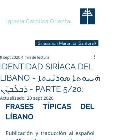
MARONITAS
Iglesia Católica Oriental
Sinaxarion Maronita (Santoral)
9 sept 2020
4 min de lectura
IDENTIDAD SIRÍACA DEL
LÍBANO - ܗܺܝܝܘܬܐ ܣܘܪܝܳܝܬܐ
ܕܰܒܠܶܒܢܳܢ - PARTE 5/20:
Actualizado:
20 sept 2020
FRASES TÍPICAS DEL 
LÍBANO
Publicación y traducción al español 