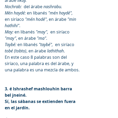
árabe 
likay.
Nochrab:  
del árabe 
nashrabu.
Mén haydé: 
en libanés 
"mén haydé", 
en siríaco 
"mén hodé"
, en árabe
 "min 
hathihi"
.
May: 
en libanés 
"may", 
 en siríaco
"may"
, en árabe 
"ma"
.
Taybé: 
en libanés 
"taybé",  
en siríaco 
tobé (tobto)
, en árabe 
lathithah
.
En este caso 8 palabras son del 
siríaco, una palabra es del árabe, y 
una palabra es una mezcla de ambos.
3. é lshrashef mashlouhin barra 
bel jneiné. 
Sí, las sábanas se extienden fuera 
en el jardín.