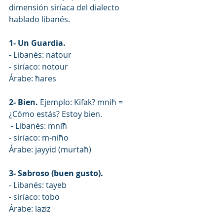
dimensión siríaca del dialecto 
hablado libanés.
1- Un Guardia.
- Libanés: natour
- siríaco: notour
Árabe: ħares
2- Bien.
 Ejemplo: Kifak? mniħ = 
¿Cómo estás? Estoy bien.
 - Libanés: mniħ
- siríaco: m-niħo
Árabe: jayyid (murtaħ)
3- Sabroso (buen gusto).
- Libanés: tayeb
- siríaco: tobo
Árabe: laziz