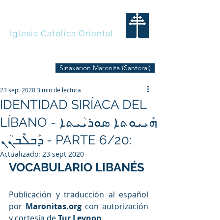
MARONITAS
Iglesia Católica Oriental
Sinaxarion Maronita (Santoral)
23 sept 2020
3 min de lectura
IDENTIDAD SIRÍACA DEL
LÍBANO - ܗܺܝܝܘܬܐ ܣܘܪܝܳܝܬܐ
ܕܰܒܠܶܒܢܳܢ - PARTE 6/20:
Actualizado:
23 sept 2020
VOCABULARIO LIBANÉS
Publicación y traducción al español 
por 
Maronitas.org
 con autorización 
y cortesía de
Tur Levnon
.