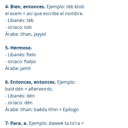
4- Bien, entonces.
 Ejemplo: tèb ktob 
el esem = así que escribe el nombre.
- Libanés: tèb
- siríaco: tob
Árabe: ithan, jayyid
5- Hermoso.
- Libanés: ħelo
- siríaco: ħalyo
Árabe: jamil
6- Entonces, entonces.
 Ejemplo: 
ba‘d dén = afterwords.
- Libanés: dén
- siríaco: dén
Árabe: ithan: baěda ithin = Epílogo
7- Para, a.
 Ejemplo: dawwé ta to’ra = 