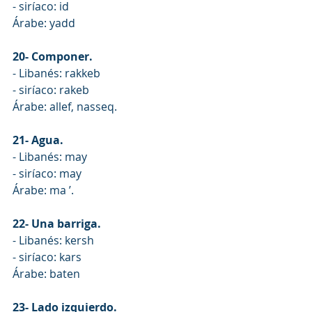
- siríaco: id
Árabe: yadd
20- Componer.
- Libanés: rakkeb
- siríaco: rakeb
Árabe: allef, nasseq.
21- Agua.
- Libanés: may
- siríaco: may
Árabe: ma ’.
22- Una barriga.
- Libanés: kersh
- siríaco: kars
Árabe: baten
23- Lado izquierdo.