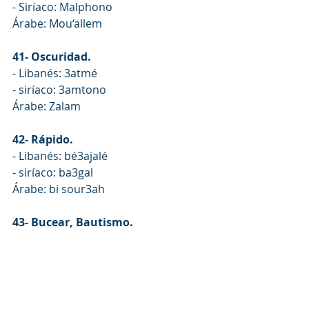
- Siríaco: Malphono
Árabe: Mou‘allem
41- Oscuridad.
- Libanés: 3atmé
- siríaco: 3amtono
Árabe: Zalam
42- Rápido.
- Libanés: bé3ajalé
- siríaco: ba3gal
Árabe: bi sour3ah
43- Bucear, Bautismo.
- Libanés: 3médé
- siríaco: 3mad
Árabe: Ghatasa
44- Ponerse de pie.