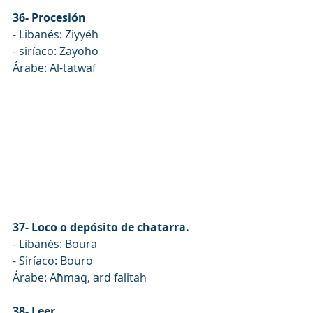
36- Procesión
- Libanés: Ziyyéħ
- siríaco: Zayoħo
Árabe: Al-tatwaf
37- Loco o depósito de chatarra.
- Libanés: Boura
- Siríaco: Bouro
Árabe: Aħmaq, ard falitah
38- Leer.