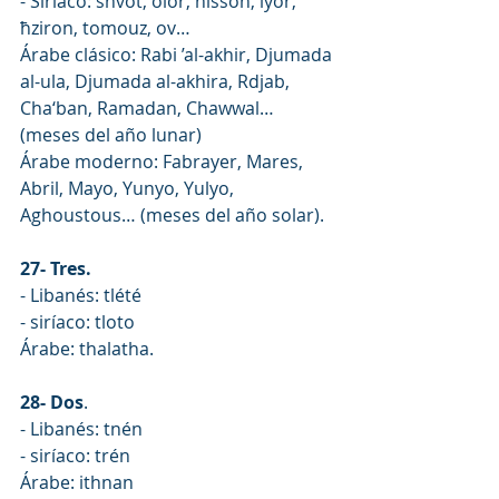
- Siríaco: shvot, olor, nisson, iyor, 
ħziron, tomouz, ov…
Árabe clásico: Rabi ’al-akhir, Djumada 
al-ula, Djumada al-akhira, Rdjab, 
Cha‘ban, Ramadan, Chawwal… 
(meses del año lunar)
Árabe moderno: Fabrayer, Mares, 
Abril, Mayo, Yunyo, Yulyo, 
Aghoustous… (meses del año solar).
27- Tres.
- Libanés: tlété
- siríaco: tloto
Árabe: thalatha.
28- Dos
.
- Libanés: tnén
- siríaco: trén
Árabe: ithnan