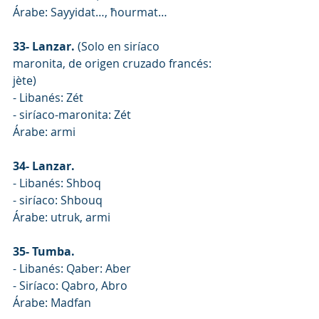
Árabe: Sayyidat…, ħourmat…
33- Lanzar. 
(Solo en siríaco 
maronita, de origen cruzado francés: 
jète)
- Libanés: Zét
- siríaco-maronita: Zét
Árabe: armi
34- Lanzar.
- Libanés: Shboq
- siríaco: Shbouq
Árabe: utruk, armi
35- Tumba.
- Libanés: Qaber: Aber
- Siríaco: Qabro, Abro
Árabe: Madfan