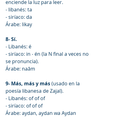
enciende la luz para leer.
- libanés: ta
- siríaco: da
Árabe: likay
8- Sí.
- Libanés: é
- siríaco: in - én (la N final a veces no 
se pronuncia).
Árabe: naăm
9- Más, más y más
 (usado en la 
poesía libanesa de Zajal).
- Libanés: of of of
- siríaco: of of of
Árabe: aydan, aydan wa Aydan