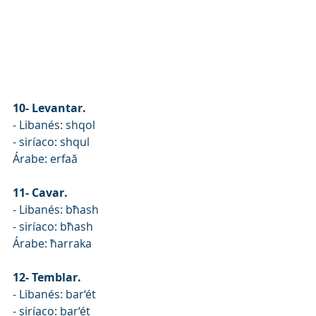
10- Levantar.
- Libanés: shqol
- siríaco: shqul
Árabe: erfaă
11- Cavar.
- Libanés: bħash
- siríaco: bħash
Árabe: ħarraka
12- Temblar.
- Libanés: bar‘ét
- siríaco: bar‘ét