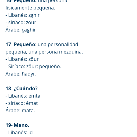
16- Pequeño: 
una persona 
físicamente pequeña.
- Libanés: zghir
- siríaco: zŏur
Árabe: çaghir
17- Pequeño
: una personalidad 
pequeña, una persona mezquina.
- Libanés: zŏur
- Siríaco: zŏur: pequeño.
Árabe: ħaqyr.
18- ¿Cuándo?
- Libanés: émta
- siríaco: émat
Árabe: mata.
19- Mano.
- Libanés: id