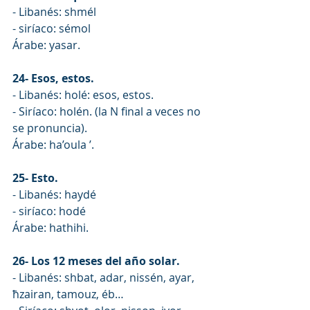
- Libanés: shmél
- siríaco: sémol
Árabe: yasar.
24- Esos, estos.
- Libanés: holé: esos, estos.
- Siríaco: holén. (la N final a veces no 
se pronuncia).
Árabe: ha’oula ’.
25- Esto.
- Libanés: haydé
- siríaco: hodé
Árabe: hathihi.
26- Los 12 meses del año solar.
- Libanés: shbat, adar, nissén, ayar, 
ħzairan, tamouz, éb…