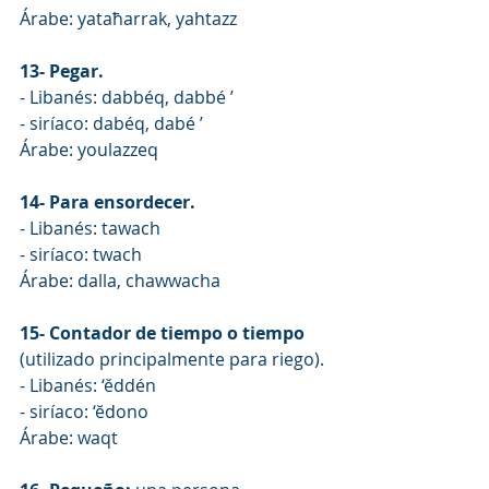
Árabe: yataħarrak, yahtazz
13- Pegar.
- Libanés: dabbéq, dabbé ’
- siríaco: dabéq, dabé ’
Árabe: youlazzeq
14- Para ensordecer.
- Libanés: tawach
- siríaco: twach
Árabe: dalla, chawwacha
15- Contador de tiempo o tiempo
(utilizado principalmente para riego).
- Libanés: ‘ěddén
- siríaco: ‘ĕdono
Árabe: waqt