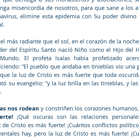
ga misericordia de nosotros, para que sane a los af
avirus, elimine esta epidemia con Su poder divino y
l.
, el más radiante que el sol, en el corazón de la noch
der del Espíritu Santo nació Niño como el Hijo del 
 Mundo. El profeta Isaías había profetizado acer
iciendo: “El pueblo que andaba en tinieblas vio una gr
ca que la luz de Cristo es más fuerte que toda oscurid
tó su evangelio: “
y la luz brilla en las tinieblas, y las
.
las nos rodean 
y constriñen los corazones humanos,
erte!
 ¡Qué oscuras son las relaciones personales,
z de Cristo es más fuerte! ¡Cuántos conflictos polític
entales hay, pero la luz de Cristo es más fuerte! ¡Cuá