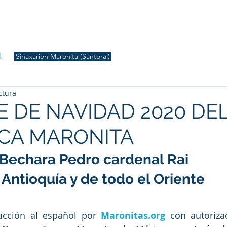
S
Inicio
Liturgia
Música
Enquiridión
Tienda
l
Sinaxarion Maronita (Santoral)
ctura
 DE NAVIDAD 2020 DE
RCA MARONITA
 Bechara Pedro cardenal Rai
 Antioquía y de todo el Oriente
ucción al español por 
Maronitas.org
 con autoriza