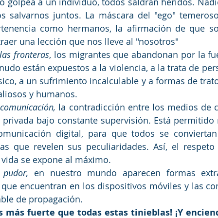
ño golpea a un individuo, todos saldrán heridos. Nadie
 salvarnos juntos. La máscara del "ego" temeroso
ertenencia como hermanos, la afirmación de que s
traer una lección que nos lleve al "nosotros"
las fronteras
, los migrantes que abandonan por la fue
udo están expuestos a la violencia, a la trata de per
ísico, a un sufrimiento incalculable y a formas de trat
aliosos y humanos.
a comunicación,
 la contradicción entre los medios de 
a privada bajo constante supervisión. Está permitido 
omunicación digital, para que todos se conviertan
as que revelen sus peculiaridades. Así, el respeto 
 vida se expone al máximo.
 pudor,
 en nuestro mundo aparecen formas extrao
l que encuentran en los dispositivos móviles y las c
able de propagación.
es más fuerte que todas estas tinieblas! ¡Y encien