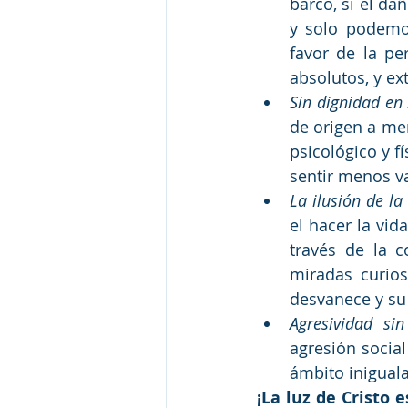
barco, si el da
y solo podemos
favor de la p
absolutos, y ex
Sin dignidad en 
de origen a men
psicológico y f
sentir menos v
La ilusión de l
el hacer la vid
través de la c
miradas curios
desvanece y su
Agresividad sin
agresión socia
ámbito inigual
¡La luz de Cristo 