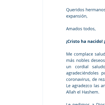
Queridos hermanos y
expansión, 
Amados todos, 
¡Cristo ha nacido! 
Me complace saluda
más nobles deseos 
un cordial salud
agradeciéndoles p
coronavirus, de rez
Le agradezco las 
Allah el Hashem.
Le pedimos a Dios 