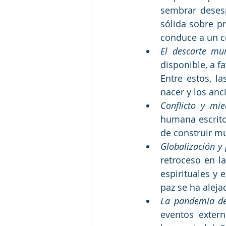
sembrar desesp
sólida sobre pr
conduce a un co
El descarte mu
disponible, a f
Entre estos, la
nacer y los anc
Conflicto y mie
humana escrito
de construir mu
Globalización y
retroceso en l
espirituales y e
paz se ha aleja
La pandemia del
eventos exter