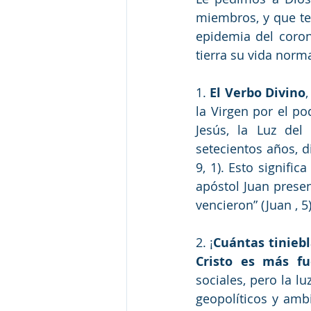
miembros, y que ten
epidemia del coron
tierra su vida norma
1. 
El Verbo Divino
la Virgen por el po
Jesús, la Luz del
setecientos años, d
9, 1). Esto signifi
apóstol Juan presen
vencieron
” (Juan , 5)
2. ¡
Cuántas tinieb
Cristo es más fu
sociales, pero la lu
geopolíticos y ambi