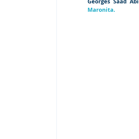
Georges Saad Abi
Maronita
.