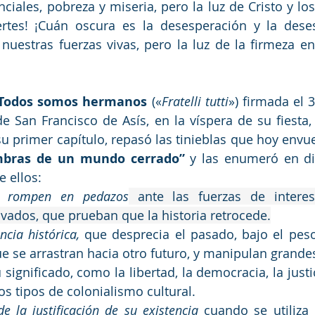
nciales, pobreza y miseria, pero la luz de Cristo y los
tes! ¡Cuán oscura es la desesperación y la deses
nuestras fuerzas vivas, pero la luz de la firmeza en
“Todos somos hermanos 
(
«
Fratelli tutti
») 
firmada el 3
 San Francisco de Asís, en la víspera de su fiesta, 
u primer capítulo, repasó las tinieblas que hoy envu
mbras de un mundo cerrado”
 y las enumeró en di
e ellos:
e rompen en pedazos
 ante las fuerzas de interese
vados, que prueban que la historia retrocede.
ncia histórica, 
que desprecia el pasado, bajo el peso
e se arrastran hacia otro futuro, y manipulan grandes
significado, como la libertad, la democracia, la justic
s tipos de colonialismo cultural.
de la justificación de su existencia
 cuando se utiliza 