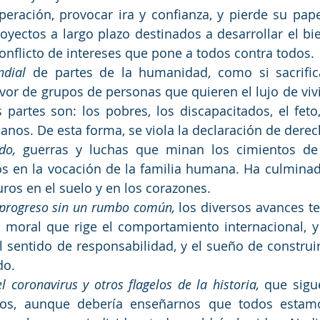
eración, provocar ira y confianza, y pierde su pape
oyectos a largo plazo destinados a desarrollar el bi
nflicto de intereses que pone a todos contra todos.
ndial
 de partes de la humanidad, como si sacrifica
avor de grupos de personas que quieren el lujo de vivir
s partes son: los pobres, los discapacitados, el feto
ianos. De esta forma, se viola la declaración de der
do,
 guerras y luchas que minan los cimientos de l
s en la vocación de la familia humana. Ha culminado
ros en el suelo y en los corazones.
 progreso sin un rumbo común,
 los diversos avances te
a moral que rige el comportamiento internacional, y 
l sentido de responsabilidad, y el sueño de construir l
do.
 coronavirus y otros flagelos de la historia,
 que sigu
nos, aunque debería enseñarnos que todos estam