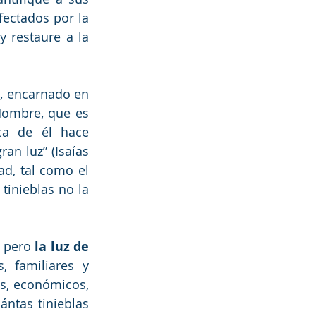
ectados por la 
 restaure a la 
e, encarnado en 
Hombre, que es 
ca de él hace 
an luz” (Isaías 
ad, tal como el 
 tinieblas no la 
 pero 
la luz de 
 familiares y 
os, económicos, 
ntas tinieblas 