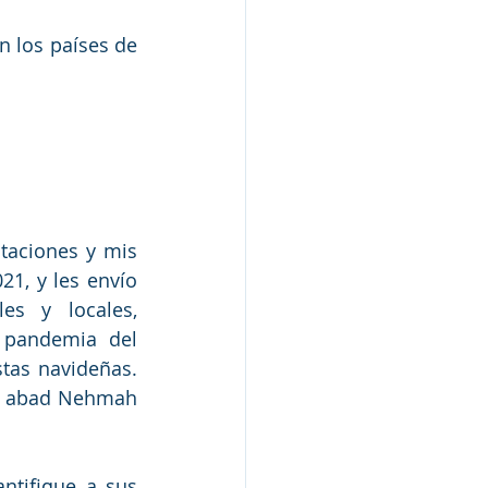
 los países de 
taciones y mis 
, y les envío 
s y locales, 
 pandemia del 
stas navideñas. 
o abad Nehmah 
tifique a sus 