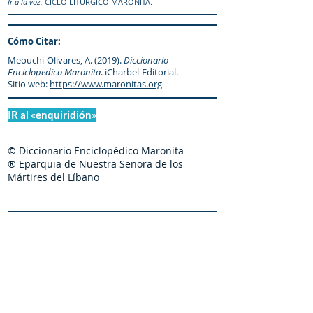
Ir a la voz:
CICLO LITÚRGICO MARONITA
.
Cómo Citar:
Meouchi-Olivares, A. (2019).
Diccionario
Enciclopedico Maronita
. iCharbel-Editorial.
Sitio web:
https://www.maronitas.org
IR al «enquiridión»
© Diccionario Enciclopédico Maronita
® Eparquia de Nuestra Señora de los
Mártires del Líbano
Maronitas.org es una organización promotor y
colaborador autorizado de: