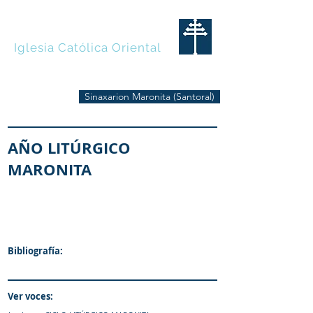
MARONITAS
Iglesia Católica Oriental
Sinaxarion Maronita (Santoral)
AÑO LITÚRGICO
MARONITA
Bibliografía:
Ver voces: