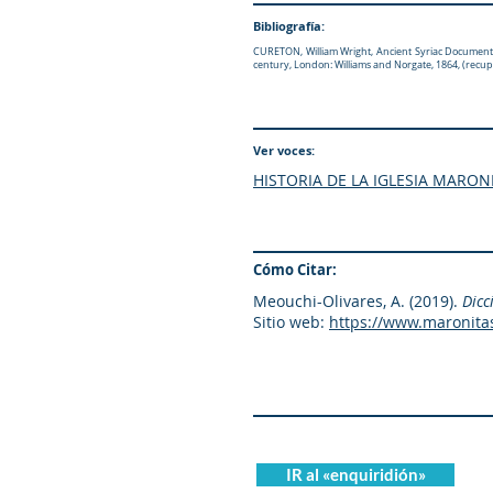
Bibliografía:
CURETON, William Wright, Ancient Syriac Documents r
century, London: Williams and Norgate, 1864, (rec
Ver voces:
HISTORIA DE LA IGLESIA MARONI
Cómo Citar:
Meouchi-Olivares, A. (2019).
Dicc
Sitio web:
https://www.maronita
IR al «enquiridión»