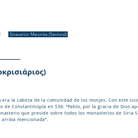
S
Inicio
Liturgia
Música
Enquiridión
Tienda
l
Sinaxarion Maronita (Santoral)
κρισιάριος)
) era la cabeza de la comunidad de los monjes. Con este sust
o de Constantinopla en 536: “Pablo, por la gracia de Dios ap
asterio que preside sobre todos los monasterios de Siria 
n arriba mencionada”.