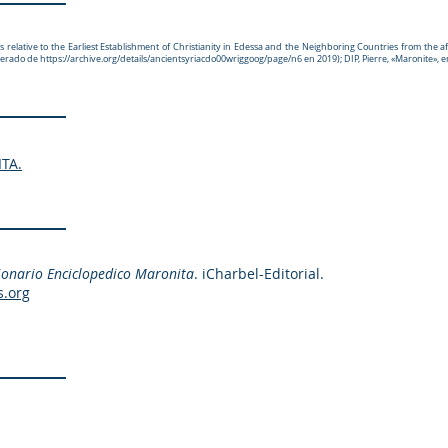
elative to the Earliest Establishment of Christianity in Edessa and the Neighboring Countries from the af
uperado de
https://archive.org/details/ancientsyriacdo00wriggoog/page/n6
en 2019); DIP, Pierre, «Maronite», 
TA.
ionario Enciclopedico Maronita
. iCharbel-Editorial.
s.org