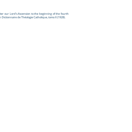
ter our Lord’s Ascension to the beginning of the fourth
en Dictionnaire de Théologie Catholique, tomo X (1928).