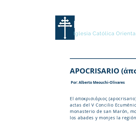
MARONITA
Iglesia Católica Orienta
APOCRISARIO (ἀπο
Por: Alberto Meouchi-Olivares
El ἀποκρισιάριος (apocrisario
actas del V Concilio Ecuménic
monasterio de san Marón, mon
los abades y monjes la regió