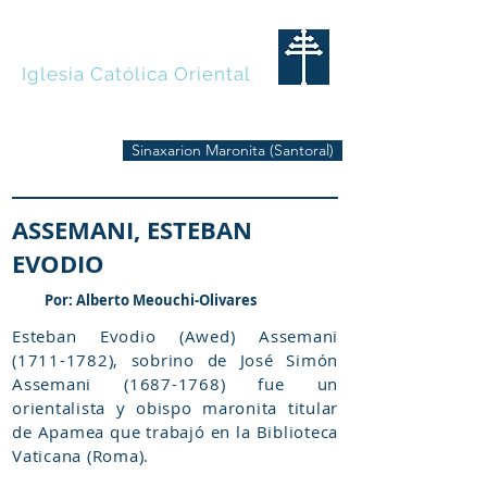
MARONITAS
Iglesia Católica Oriental
Sinaxarion Maronita (Santoral)
ASSEMANI, ESTEBAN
EVODIO
Por: Alberto Meouchi-Olivares
Esteban Evodio (Awed) Assemani
(1711-1782)
, sobrino de José Simón
Assemani
(1687-1768)
fue un
orientalista y obispo maronita titular
de Apamea que trabajó en la Biblioteca
Vaticana (Roma).