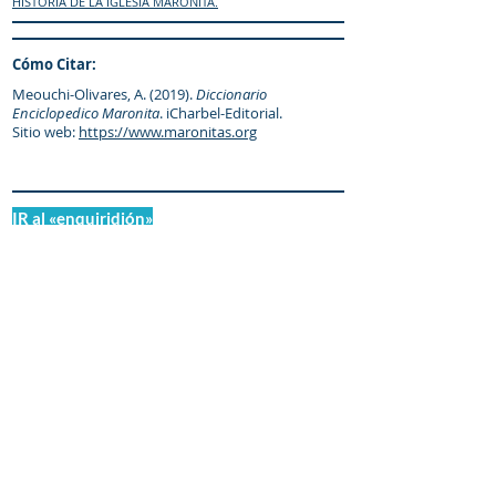
HISTORIA DE LA IGLESIA MARONITA.
Cómo Citar:
Meouchi-Olivares, A. (2019).
Diccionario
Enciclopedico Maronita
. iCharbel-Editorial.
Sitio web:
https://www.maronitas.org
IR al «enquiridión»
© Diccionario Enciclopédico Maronita
® Eparquia de Nuestra Señora de los
Mártires del Líbano
Maronitas.org es una organización promotor y
colaborador autorizado de: