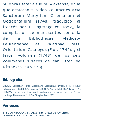
Su obra literaria fue muy extensa, en la
que destacan sus dos volúmenes Acta
Sanctorum Martyrium Orientalium et
Occidentalium (1748; traducido al
francés por F. Lagrange en 1852), la
compilación de manuscritos como la
de la Bibliothecae Mediceo-
Laurentianae et Palatinae mss.
Orientalium Catalogus (Flor. 1742), y el
tercer volumen (1743) de los seis
volúmenes siríacos de san Efrén de
Nísibe (ca. 306-373).
Bibliografía:
BROCK, Sebastian Paul, «Assemani, Stephanus Evodius
(1711-1782)
[Maron.]», en BROCK, Sebastian P., BUTTS, Aaron M., KIRAZ, George A.,
ROMPAY, Lucas van, Gorgias Encyclopedic Dictionary of The Syriac
Heritage, Piscataway, NJ, USA: Gorgias Press, 2011.
Ver voces:
BIBLIOTHECA ORIENTALIS (Biblioteca del Oriente)
;