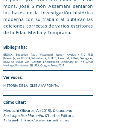
mons. José Simón Assemani sentaron
las bases de la investigación histórica
moderna con su trabajo al publicar las
ediciones correctas de varios escritores
de la Edad Media y Temprana.
Bibliografía:
BROCK, Sebastian Paul, «Assemani, Joseph Alysius
(1710-1782)
[Maron.]», en BROCK, Sebastian P., BUTTS, Aaron M., KIRAZ, George A.,
ROMPAY, Lucas van, Gorgias Encyclopedic Dictionary of The Syriac
Heritage, Piscataway, NJ, USA: Gorgias Press, 2011.
Ver voces:
HISTORIA DE LA IGLESIA MARONITA.
Cómo Citar:
Meouchi-Olivares, A. (2019).
Diccionario
Enciclopedico Maronita
. iCharbel-Editorial.
Sitio web:
https://www.maronitas.org