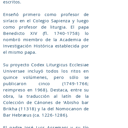
escritos.
Enseñó primero como profesor de
siríaco en el Colegio Sapienza y luego
como profesor de liturgia. El papa
Benedicto XIV (fl.
1740-1758)
lo
nombró miembro de la Academia de
Investigación Histórica establecida por
el mismo papa.
Su proyecto Codex Liturgicus Ecclesiae
Universae incluyó todos los ritos en
quince volúmenes, pero sólo se
publicaron cinco
(1749-1766
;
reimpreso en 1968). Destaca, entre su
obra, la traducción al latín de la
Colección de Cánones de ‘Abisho bar
Brikha (†1318) y la del Nomocanon de
Bar Hebræus (ca.
1226-1286)
.
El padre José Luis Assemani y su tío