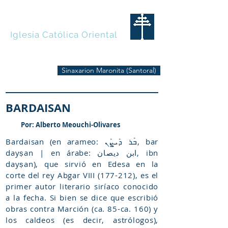
MARONITAS
Iglesia Católica Oriental
Sinaxarion Maronita (Santoral)
BARDAISAN
Por: Alberto Meouchi-Olivares
Bardaisan (en arameo: ܒܰܪ ܕܰܝܨܰܢ, bar
dayṣan | en árabe: ابن ديصان, ibn
dayṣan), que sirvió en Edesa en la
corte del rey Abgar VIII (177-212), es el
primer autor literario siríaco conocido
a la fecha. Si bien se dice que escribió
obras contra Marción (ca. 85-ca. 160) y
los caldeos (es decir, astrólogos),