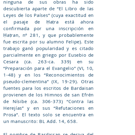
ninguna de sus obras ha sido
descubierta aparte de “El Libro de las
Leyes de los Países” (cuya exactitud en
el pasaje de Ḥaṭra está ahora
confirmada por una inscripción en
Ḥaṭran, nº 281, y que probablemente
fue escrita por su alumno Felipe). Este
trabajo ganó popularidad y es citado
parcialmente en griego por Eusebio de
Cesara (ca. 263-ca. 339) en su
“Preparación para el Evangelio” (VI, 10,
1-48) y en los “Reconocimientos de
pseudo-clementina” (IX, 19-29). Otras
fuentes para los escritos de Bardaisan
provienen de los Himnos de san Efrén
de Nísibe (ca. 306-373) “Contra las
Herejías” y en sus “Refutaciones en
Prosa”. El texto solo se encuentra en
un manuscrito: BL Add. 14, 658.
El nombre de Bardaisan se deriva del