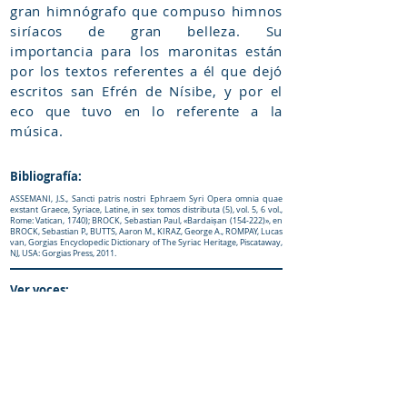
gran himnógrafo que compuso himnos
siríacos de gran belleza. Su
importancia para los maronitas están
por los textos referentes a él que dejó
escritos san Efrén de Nísibe, y por el
eco que tuvo en lo referente a la
música.
Bibliografía:
ASSEMANI, J.S., Sancti patris nostri Ephraem Syri Opera omnia quae
exstant Graece, Syriace, Latine, in sex tomos distributa (5), vol. 5, 6 vol.,
Rome: Vatican, 1740); BROCK, Sebastian Paul, «Bardaiṣan (154-222)», en
BROCK, Sebastian P., BUTTS, Aaron M., KIRAZ, George A., ROMPAY, Lucas
van, Gorgias Encyclopedic Dictionary of The Syriac Heritage, Piscataway,
NJ, USA: Gorgias Press, 2011.
Ver voces:
HISTORIA DE LA IGLESIA MARONITA
; MÚSICA MARONITA.
Cómo Citar:
Meouchi-Olivares, A. (2019).
Diccionario
Enciclopedico Maronita
. iCharbel-Editorial.