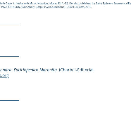
Beth Gazo' in India with Music Notation, Moran Eth’o-32, Kerala: published by Saint Ephrem Ecumenical Rese
it, 1972; JOHNSON, Dale Abert, Corpus Syriacum Johns I, USA: Lulu.com, 2015.
ionario Enciclopedico Maronita
. iCharbel-Editorial.
s.org