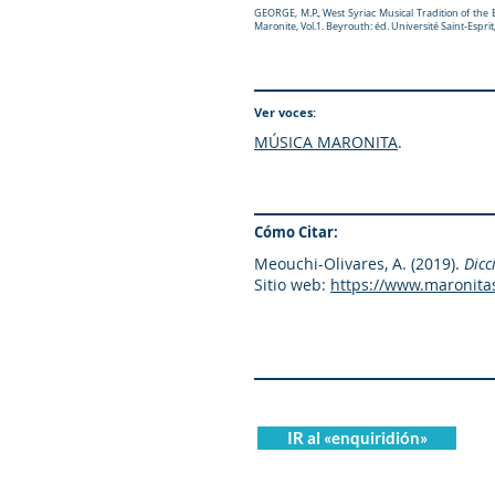
GEORGE, M.P., West Syriac Musical Tradition of the 
Maronite, Vol.1. Beyrouth: éd. Université Saint-Espr
Ver voces:
MÚSICA MARONITA
.
Cómo Citar:
Meouchi-Olivares, A. (2019).
Dicc
Sitio web:
https://www.maronita
IR al «enquiridión»