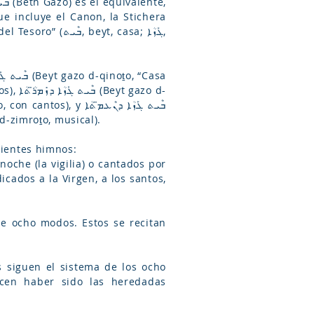
ue incluye el Canon, la Stichera
azo d-neʻmoṯo, “Casa del Tesoro Musical”: ܒܶܝܬ, Beyt, casa; ܓܰܙܳܐ, gazo, tesoro; ܕܙܺܡܪ̈ܳܬܳܐ, d-zimroṯo, musical).
los siguientes himnos:
ecen haber sido las heredadas