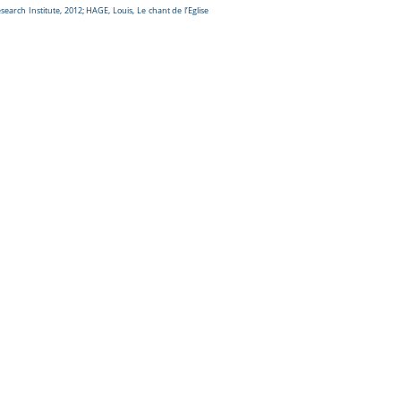
arch Institute, 2012; HAGE, Louis, Le chant de l’Eglise