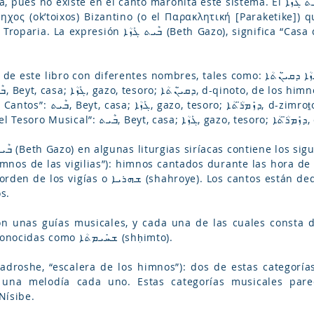
ηχος (ok’toixos) Bizantino (o el Παρακλητική [Paraketike]) q
azo), significa “Casa del Tesoro” (ܒܶܝܬ, beyt, casa; ܓܰܙܳܐ,
 diferentes nombres, tales como: ܒܶܝܬ ܓܰܙܳܐ ܕܩܝ̈ܢܳܬܳܐ (Beyt gazo d-qinoṯo, “Casa
on cantos), y ܒܶܝܬ ܓܰܙܳܐ ܕܢܶܥܡ̈ܬܳܐ
(Beyt g
La versión abreviada de ܒܶܝܬ ܓܰܙܳܐ (Beth Gazo) en algunas liturgias siríacas contiene 
os cantos están dedicados a la Virgen, a los santos,
os.
durante las horas litúrgicas conocidas como ܫܚܺܝܡܬܳܐ (shḥimto).
 una melodía cada uno. Estas categorías musicales par
Nísibe.