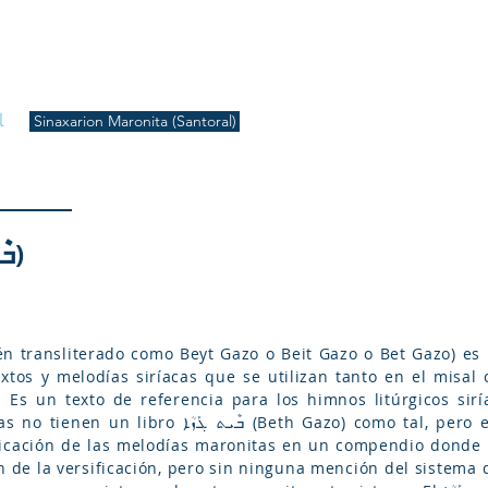
S
Inicio
Liturgia
Música
Enquiridión
Tienda
l
Sinaxarion Maronita (Santoral)
BETH GAZO (ܒܶܝܬ ܓܰܙܳܐ)
xtos y melodías siríacas que se utilizan tanto en el misal 
. Es un texto de referencia para los himnos litúrgicos siría
Gazo) como tal, pero el patriarca Esteban Douaihi (fl.
licación de las melodías maronitas en un compendio donde 
n de la versificación, pero sin ninguna mención del sistema