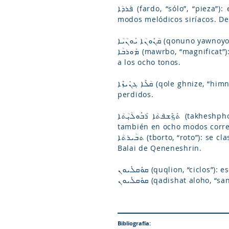
ܦܰܪܕܳܐ (fardo, “sólo”, “pieza”): estos son unos himnos cortos divididos en ocho colecciones correspondientes a los ocho
modos melódicos siríacos. De
ܩܳܢܽܘܢܳܐ ܝܰܘܢܳܝܳܐ (q
ܡܰܘܪܒܳܐ (mawrbo, “magnificat”): himnos dedicados a la Madre de Dios, divididos también en ocho modos correspondientes
a los ocho tonos.
ܩܳܠܶܐ ܓܢܺܝܙܶܐ (qole ghnize, “himnos místicos”): himnos en ocho tonos, pero la melodía de algunos ellos están aparentemente
perdidos.
ܬܰܟ݂ܶܫܦܳܬܳܐ ܪܰܒܽܘܠܳܝ݂݂ܳܬܳܐ (takheshphotho rabuloyotho, “letanías de rabbula”): atribuido a Rabbula, obispo de Edesa, divididos
también en ocho modos corre
ܬܒܳܝܪܬܳܐ (tborto, “roto”): se clasifican en tres categorías: las atribuidas a Santiago de Saroug, a san Efrén de Nísibe y a san
Balai de Qeneneshrin.
ܩܘܽܩܠܺܝܘܢ (quqlion, “cic
ܩܘܽܩܠܺܝܘܢ (qadishat aloh
Bibliografía: