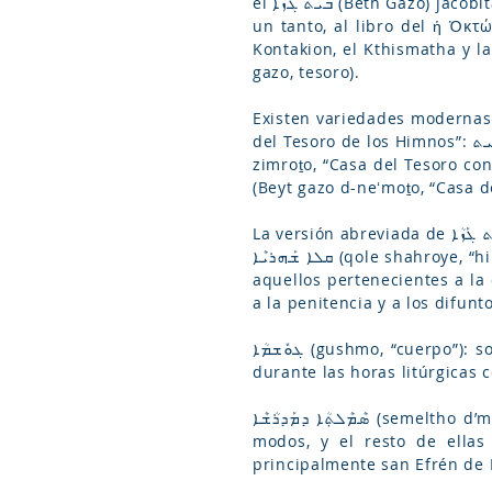
el ܒܶܝܬ ܓܰܙܳܐ (Beth Gazo) jacobita, pues no existe en el canto maronita este sistema. El ܒܶܝܬ ܓܰܙܳܐ (Beth Gazo) es el equivalente,
un tanto, al libro del ἡ Ὀκτώ
Kontakion, el Kthismatha y la Troparia. La expresión ܒܶܝܬ ܓܰܙܳܐ (Beth G
gazo, tesoro).
Existen variedades modernas de este libro con
del Tesoro de los Himnos”: ܒܶܝܬ, Beyt, casa; ܓܰܙܳܐ, gazo, tesoro; ܕܩܝ̈ܢܳܬܳܐ, d-qinoto, de los himnos), ܒܶܝܬ ܓܰܙܳܐ ܕܙܺܡܪ̈ܳܬܳܐ (Beyt gazo d-
zimroṯo, “Casa del Tesoro con Cantos”: ܒܶܝܬ, Beyt, casa; ܓܰܙܳܐ, gazo, tesoro; ܕܙܺܡܪ̈ܳܬܳܐ, d-zimroṯo, c
ܩܠܐ ܫܰܗܪܝܶܐ (qole shahroye, “himnos de las vigilias”): himnos cantados durante las hora de noche (la vigilia) o cantados por
aquellos pertenecientes a la orden de los vigías o ܫܗܪܝܐ (shahroye). L
a la penitencia y a los difunt
ܓܘܽܫܡܳܐ (gushmo, “cuerpo”): son unas guías musicales, y cada una de las cuales consta de ocho modos. Estos se recitan
ܣܶܡܶܠܬ݂ܳܐ ܕܡܰܕܪܳܫܶܐ (semeltho d’madroshe, “escalera de los himnos”): dos de estas categorías siguen el sistema de los ocho
modos, y el resto de ellas
principalmente san Efrén de 