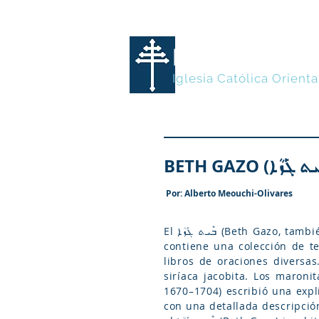
MARONITA
Iglesia Católica Orienta
Por: Alberto Meouchi-Olivares
El ܒܶܝܬ ܓܰܙܳܐ (Beth Gazo, también transliterado como Beyt Gazo o Beit Gazo o Bet Gazo) es un libro litúrgico de cantos que
contiene una colección de te
libros de oraciones diversas
siríaca jacobita. Los maronitas no tienen un libro ܒܶܝܬ ܓܰܙܳܐ (Beth 
1670–1704) escribió una exp
con una detallada descripció