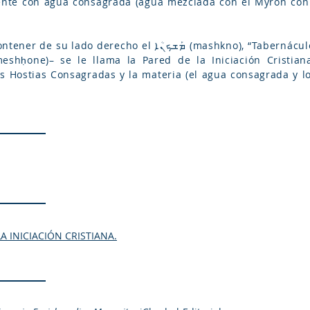
ente con agua consagrada (agua mezclada con el Myron con l
ܡܰܫܟܢ (mashkno), “Tabernáculo”, y de su lado izquierdo el ܒܶܝܬ
s Hostias Consagradas y la materia (el agua consagrada y lo
A INICIACIÓN CRISTIANA.