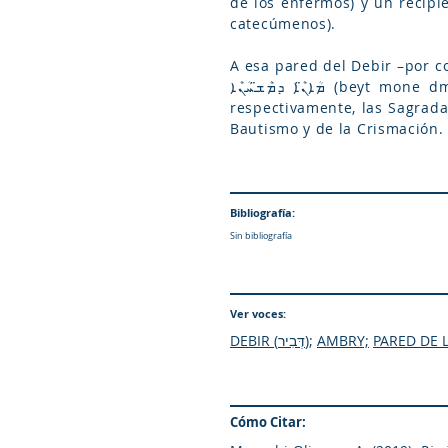
de los enfermos) y un recipi
catecúmenos).
A esa pared del Debir –por contener de su lado derecho el ܳܐ
ܡܳܐܢ̈ܶܐ ܕܡܶܫ̈ܚܳܢܶܐ (beyt mone dmeshḥone)– se le llama la Pared de la Iniciación Cristiana, pues en ella se resguardan,
respectivamente, las Sagrada
Bautismo y de la Crismación.
Bibliografía:
Sin bibliografía
Ver voces:
DEBIR (דְּבִיר)
;
AMBRY;
PARED DE L
Cómo Citar: