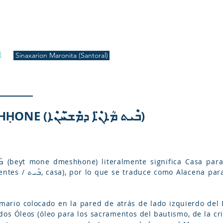
S
Inicio
Liturgia
Música
Enquiridión
Tienda
l
Sinaxarion Maronita (Santoral)
BEYT MONE DMESHḤONE (ܒܶܝܬ ܡܳܐܢ̈ܶܐ ܕܡܶܫ̈ܚܳܢܶܐ)
rmario colocado en la pared de atrás de lado izquierdo de
dos Óleos (óleo para los sacramentos del bautismo, de la cr