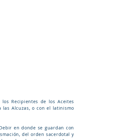
Arameo
Blog
Información
l Debir en donde se guardan con
ismación, del orden sacerdotal y