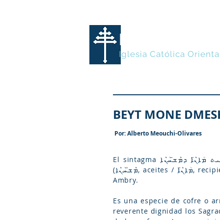
MARONITA
Iglesia Católica Orienta
Por: Alberto Meouchi-Olivares
El sintagma ܒܶܝܬ ܡܳܐܢ̈ܶܐ ܕܡܶܫ̈ܚܳܢܶܐ (beyt mone dmeshḥone) literalmente significa Casa para los Recipientes de los Aceites
(ܡܶܫ̈ܚܳܢܶܐ, aceites / ܡܳܐܢ̈ܶܐ, recipientes / ܒܶܝܬ, casa), por lo que se traduce como Alacena para las Alcuzas, o con el latinismo
Ambry.
Es una especie de cofre o a
reverente dignidad los Sagra