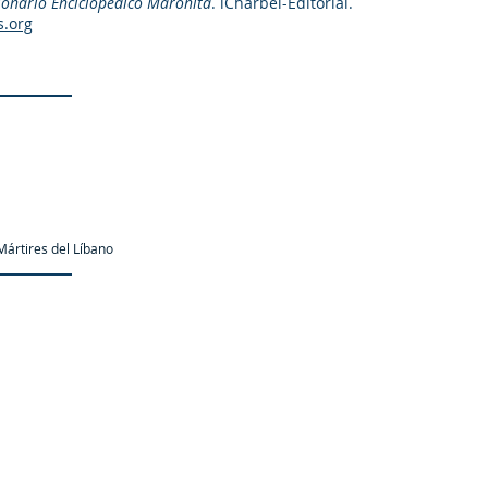
ionario Enciclopedico Maronita
. iCharbel-Editorial.
s.org
ártires del Líbano
as.org es una organización promotor y colaborador autori