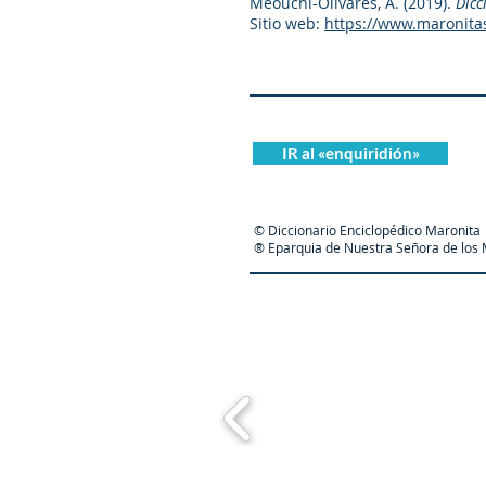
Meouchi-Olivares, A. (2019).
Dicc
Sitio web:
https://www.maronita
IR al «enquiridión»
© Diccionario Enciclopédico Maronita
® Eparquia de Nuestra Señora de los M
Maronit