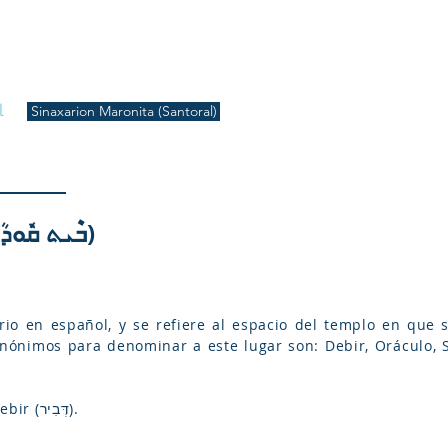
S
Inicio
Liturgia
Música
Enquiridión
Tienda
l
Sinaxarion Maronita (Santoral)
BEYT QUWDOSH (ܒܶܝܬ ܩܽܘܕܳܐ)
rio en español, y se refiere al espacio del templo en que s
inónimos para denominar a este lugar son: Debir, Oráculo, Sa
Mayor explicación en la voz Debir (דְּבִיר).