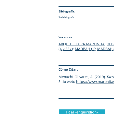
Bibliografía:
Sin bibliografía
Ver voces:
ARQUITECTURA MARONITA
;
(ܫܩܳܩܽܘܢܳܐ)
;
MADBAḤ (1)
;
MADBAḤ (
Cómo Citar:
Meouchi-Olivares, A. (2019).
Dicc
Sitio web:
https://www.maronita
IR al «enquiridión»