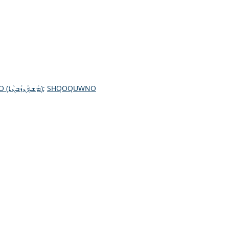
MASHKANZABNO (ܡܰܫܟܰܢܙܰܒܢܳܐ)
;
SHQOQUWNO