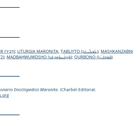
DEBIR (דְּבִיר
);
LITURGIA MARONITA;
ṬABLIYTO (ܛܰܒܠܺܝܬܳܐ)
;
2)
;
MADBAḤWUWDSHO (ܡܰܕܒܰܚܘܽܘܕܫܳܐ)
;
QURBONO (ܩܽܘܪܒܳܢܳܐ)
.
ionario Enciclopedico Maronita
. iCharbel-Editorial.
s.org