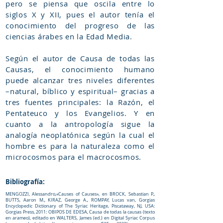
pero se piensa que oscila entre lo
siglos X y XII, pues el autor tenía el
conocimiento del progreso de las
ciencias árabes en la Edad Media.
Según el autor de Causa de todas las
Causas, el conocimiento humano
puede alcanzar tres niveles diferentes
–natural, bíblico y espiritual– gracias a
tres fuentes principales: la Razón, el
Pentateuco y los Evangelios. Y en
cuanto a la antropología sigue la
analogía neoplatónica según la cual el
hombre es para la naturaleza como el
microcosmos para el macrocosmos.
Bibliografía:
MENGOZZI, Alessandro,«Causes of Causes», en BROCK, Sebastian P.,
BUTTS, Aaron M., KIRAZ, George A., ROMPAY, Lucas van, Gorgias
Encyclopedic Dictionary of The Syriac Heritage, Piscataway, NJ, USA:
Gorgias Press, 2011: OBIPOS DE EDESA, Causa de todas la causas (texto
en arameo), editado en WALTERS, James (ed.) en Digital Syriac Corpus