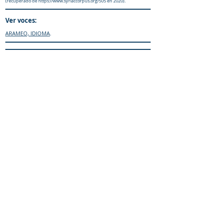
(recuperado de
https://www.syriaccorpus.org/505
en 2020).
Ver voces:
ARAMEO, IDIOMA
.
Cómo Citar:
Meouchi-Olivares, A. (2019).
Diccionario
Enciclopedico Maronita
. iCharbel-Editorial.
Sitio web:
https://www.maronitas.org
IR al «enquiridión»
© Diccionario Enciclopédico Maronita
® Eparquia de Nuestra Señora de los
Mártires del Líbano