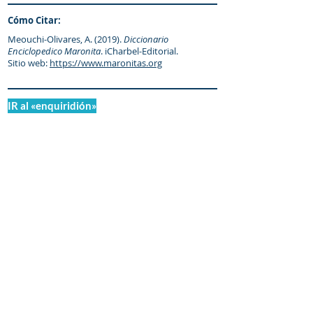
Cómo Citar:
Meouchi-Olivares, A. (2019).
Diccionario
Enciclopedico Maronita
. iCharbel-Editorial.
Sitio web:
https://www.maronitas.org
IR al «enquiridión»
© Diccionario Enciclopédico Maronita
® Eparquia de Nuestra Señora de los
Mártires del Líbano
Maronitas.org es una organización promotor y
colaborador autorizado de: