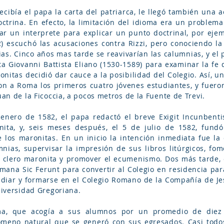
cibía el papa la carta del patriarca, le llegó también una a
ctrina. En efecto, la limitación del idioma era un problema
ar un interprete para explicar un punto doctrinal, por eje
2) escuchó las acusaciones contra Rizzi, pero conociendo la
as. Cinco años mas tarde se reavivarían las calumnias, y el p
ta Giovanni Battista Eliano (1530-1589) para examinar la fe 
ronitas decidió dar cauce a la posibilidad del Colegio. Así, u
on a Roma los primeros cuatro jóvenes estudiantes, y fuero
uan de la Ficoccia, a pocos metros de la Fuente de Trevi.
enero de 1582, el papa redactó el breve Exigit Incunbenti
ita, y, seis meses después, el 5 de julio de 1582, fund
e los maronitas. En un inicio la intención inmediata fue la
nias, supervisar la impresión de sus libros litúrgicos, fom
 clero maronita y promover el ecumenismo. Dos más tarde, e
umana Sic Ferunt para convertir al Colegio en residencia par
udiar y formarse en el Colegio Romano de la Compañía de Je
Universidad Gregoriana.
ma, que acogía a sus alumnos por un promedio de diez
ómeno natural que se generó con sus egresados. Casi todo