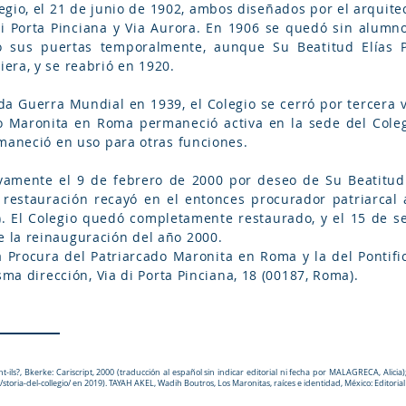
egio, el 21 de junio de 1902, ambos diseñados por el arquitec
di Porta Pinciana y Via Aurora. En 1906 se quedó sin alumno
ó sus puertas temporalmente, aunque Su Beatitud Elías P
era, y se reabrió en 1920.
a Guerra Mundial en 1939, el Colegio se cerró por tercera ve
o Maronita en Roma permaneció activa en la sede del Colegi
rmaneció en uso para otras funciones.
vamente el 9 de febrero de 2000 por deseo de Su Beatitud N
 restauración recayó en el entonces procurador patriarcal
). El Colegio quedó completamente restaurado, y el 15 de s
 la reinauguración del año 2000.
 Procura del Patriarcado Maronita en Roma y la del Pontifi
sma dirección, Via di Porta Pinciana, 18 (00187, Roma).
ent-ils?, Bkerke: Cariscript, 2000 (traducción al español sin indicar editorial ni fecha por MALAGRECA, Ali
/storia-del-collegio/
en 2019). TAYAH AKEL, Wadih Boutros, Los Maronitas, raíces e identidad, México: Editorial