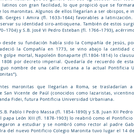
latinos con gran facilidad, lo que propició que se formar
e los maronitas. Algunos de ellos llegarían a ser obispos, e i
.B. Gerges I Amira (fl. 1633–1644) favorables a latinización
nservar su identidad siro-antioquena. También de estos surg
670–1704) y S.B. José VI Pedro Esteban (fl. 1766–1793), acérr
 desde su fundación había sido la Compañía de Jesús, por 
padeció la Compañía en 1773, se vino abajo la cantidad 
 un golpe mortal, Napoleón Bonaparte (fl.1804-1814) lo claus
 1808 por decreto imperial. Quedaría de recuerdo de estas
iguo nombre de una calle cercana a la actual Pontificia U
onitas”).
iantes maronitas que llegarían a Roma, se trasladarían 
 San Vicente de Paúl (conocidos como lazaristas, vicentinos
nda Fidei, futura Pontificia Universidad Urbaniana.
.B. Pablo I Pedro Massa (fl. 1854-1890) y S.B. Juan XII Pedro 
l papa León XIII (fl. 1878-1903) lo reabrió como el Pontifici
legaron a estudiar y se nombró como rector al padre Gabri
ra del nuevo Pontificio Colegio Maronita tuvo lugar el 14 de