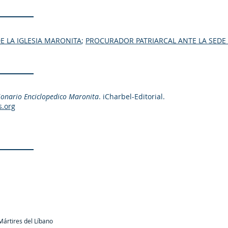
DE LA IGLESIA MARONITA
;
PROCURADOR PATRIARCAL ANTE LA SEDE
ionario Enciclopedico Maronita
. iCharbel-Editorial.
s.org
ártires del Líbano