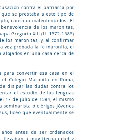
cusación contra el patriarca por
 que se prestaba a este tipo de
mplo, causaba malentendidos. El
 benevolencia de los maronitas,
apa Gregorio XIII (fl. 1572-1585)
de los maronitas, y, al confirmar
na vez probada la fe maronita, el
n alojados en una casa cerca de
s para convertir esa casa en el
ó el Colegio Maronita en Roma,
 de disipar las dudas contra los
entar el estudio de las lenguas
l 17 de julio de 1584, el mismo
a seminarista o clérigos jóvenes
sús, liceo que eventualmente se
 años antes de ser ordenados
s llegaban a muy tierna edad y