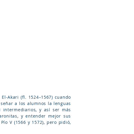
Arameo
Blog
Información
l-Akari (fl. 1524–1567) cuando
enseñar a los alumnos la lenguas
 intermediarios, y así ser más
aronitas, y entender mejor sus
Pío V (1566 y 1572), pero pidió,