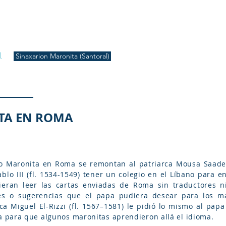
S
Inicio
Liturgia
Música
Enquiridión
Tienda
l
Sinaxarion Maronita (Santoral)
TA EN ROMA
o Maronita en Roma se remontan al patriarca Mousa Saade E
ablo III (fl. 1534-1549) tener un colegio en el Líbano para 
eran leer las cartas enviadas de Roma sin traductores ni
nes o sugerencias que el papa pudiera desear para los m
a Miguel El-Rizzi (fl. 1567–1581) le pidió lo mismo al papa 
 para que algunos maronitas aprendieron allá el idioma.