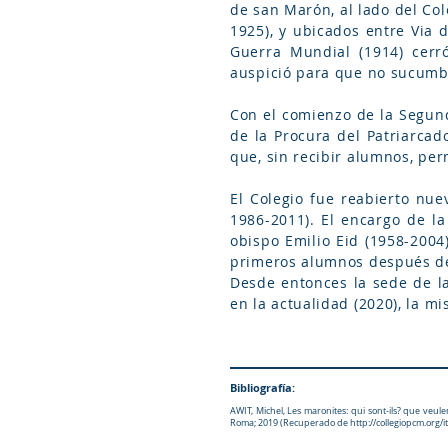
de san Marón, al lado del Col
1925), y ubicados entre Via 
Guerra Mundial (1914) cerr
auspició para que no sucumbi
Con el comienzo de la Segund
de la Procura del Patriarcad
que, sin recibir alumnos, pe
El Colegio fue reabierto nue
1986-2011). El encargo de la
obispo Emilio Eid (1958-2004
primeros alumnos después de
Desde entonces la sede de la
en la actualidad (2020), la mi
Bibliografía:
AWIT, Michel, Les maronites: qui sont-ils? que veul
Roma; 2019 (Recuperado de
http://collegiopcm.org/it