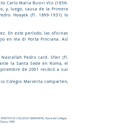
to Carlo María Busiri Vici (1856-
s, y, luego, causa de la Primera
edro Hoayek (fl. 1899-1931) lo
z. En este período, las oficinas
o en Via di Porta Pinciana. Así
asrallah Pedro card. Sfeir (fl.
 ante la Santa Sede en Roma, el
eptiembre de 2001 recibió a sus
cio Colegio Maronita comparten,
cia); PONTIFICIO COLLEGIO MARONITA, Storia del Collegio,
 Diana, 1999.