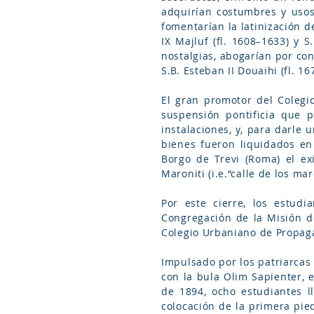
adquirían costumbres y usos 
fomentarían la latinización d
IX Majluf (fl. 1608–1633) y S
nostalgias, abogarían por co
S.B. Esteban II Douaihi (fl. 1
El gran promotor del Colegio
suspensión pontificia que 
instalaciones, y, para darle
bienes fueron liquidados en
Borgo de Trevi (Roma) el ex
Maroniti (i.e.“calle de los mar
Por este cierre, los estud
Congregación de la Misión de
Colegio Urbaniano de Propaga
Impulsado por los patriarcas S
con la bula Olim Sapienter, e
de 1894, ocho estudiantes l
colocación de la primera pied