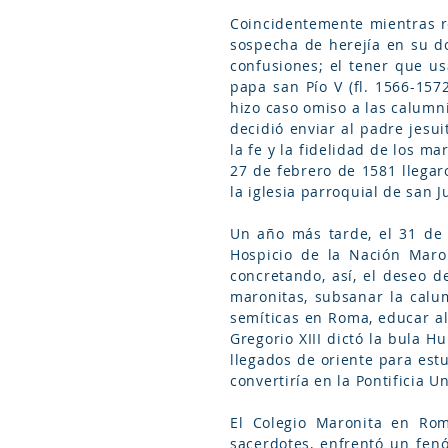
Coincidentemente mientras re
sospecha de herejía en su do
confusiones; el tener que us
papa san Pío V (fl. 1566-157
hizo caso omiso a las calumni
decidió enviar al padre jesui
la fe y la fidelidad de los ma
27 de febrero de 1581 llegar
la iglesia parroquial de san J
Un año más tarde, el 31 de 
Hospicio de la Nación Maron
concretando, así, el deseo d
maronitas, subsanar la calum
semíticas en Roma, educar al
Gregorio XIII dictó la bula H
llegados de oriente para est
convertiría en la Pontificia 
El Colegio Maronita en Ro
sacerdotes, enfrentó un fen