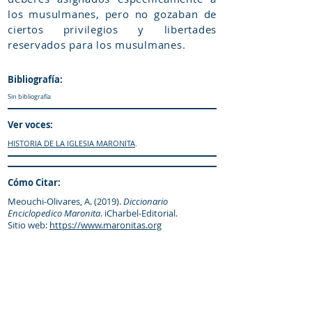
los musulmanes, pero no gozaban de
ciertos privilegios y libertades
reservados para los musulmanes.
Bibliografía:
Sin bibliografía
Ver voces:
HISTORIA DE LA IGLESIA MARONITA
.
Cómo Citar:
Meouchi-Olivares, A. (2019).
Diccionario
Enciclopedico Maronita
. iCharbel-Editorial.
Sitio web:
https://www.maronitas.org
IR al «enquiridión»
© Diccionario Enciclopédico Maronita