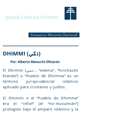
MARONITAS
Iglesia Católica Oriental
Sinaxarion Maronita (Santoral)
DHIMMI (ذمّي)
Por: Alberto Meouchi-Olivares
El Dhimmi (ذمي , “edema”, “hinchazón
blanda”) o “Pueblo de Dhimma” es un
término jurisprudencial islámico
aplicado para cristianos y judíos.
El Dhimmi o el “Pueblo de Dhimma”
era el “infiel” (el “no-musulmán”)
protegido bajo el amparo islámico y la