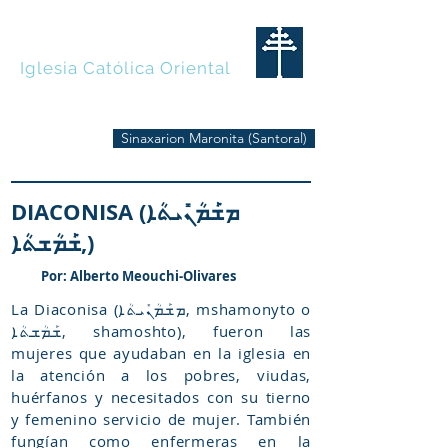
MARONITAS
Iglesia Católica Oriental
Sinaxarion Maronita (Santoral)
DIACONISA (ܡܫܰܡܳܢܺܝܬܳܐ
,ܫܰܡܳܫܬܳܐ)
Por: Alberto Meouchi-Olivares
La Diaconisa (ܡܫܰܡܳܢܺܝܬܳܐ, mshamonyto o
ܫܰܡܳܫܬܳܐ, shamoshto), fueron las
mujeres que ayudaban en la iglesia en
la atención a los pobres, viudas,
huérfanos y necesitados con su tierno
y femenino servicio de mujer. También
fungían como enfermeras en la