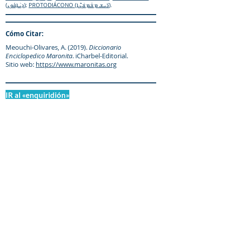
(ܕܝܳܐܩܽܘܢ)
;
PROTODIÁCONO (ܪܺܝܫ ܡܫܰܡܫܳ̈ܢܶܐ)
.
Cómo Citar:
Meouchi-Olivares, A. (2019).
Diccionario
Enciclopedico Maronita
. iCharbel-Editorial.
Sitio web:
https://www.maronitas.org
IR al «enquiridión»
© Diccionario Enciclopédico Maronita
® Eparquia de Nuestra Señora de los
Mártires del Líbano
Maronitas.org es una organización promotor y
colaborador autorizado de: