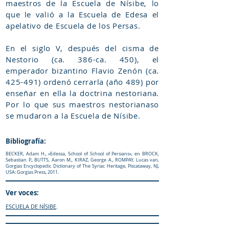
maestros de la Escuela de Nísibe, lo
que le valió a la Escuela de Edesa el
apelativo de Escuela de los Persas.
En el siglo V, después del cisma de
Nestorio (ca. 386-ca. 450), el
emperador bizantino Flavio Zenón (ca.
425-491) ordenó cerrarla (año 489) por
enseñar en ella la doctrina nestoriana.
Por lo que sus maestros nestorianaso
se mudaron a la Escuela de Nísibe.
Bibliografía:
BECKER, Adam H., «Edessa, School of School of Persians», en BROCK,
Sebastian P., BUTTS, Aaron M., KIRAZ, George A., ROMPAY, Lucas van,
Gorgias Encyclopedic Dictionary of The Syriac Heritage, Piscataway, NJ,
USA: Gorgias Press, 2011.
Ver voces:
ESCUELA DE NÍSIBE
.