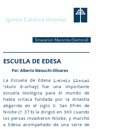
MARONITAS
Iglesia Católica Oriental
Sinaxarion Maronita (Santoral)
ESCUELA DE EDESA
Por: Alberto Meouchi-Olivares
La Escuela de Edesa (ܐܣܟܘܠܐ ܕܐܘܪܗܝ
‘skulo d-urhay) fue una importante
escuela teológica para el mundo de
habla siríaca fundada por la dinastía
abgarida en el siglo II. San Efrén de
Nisibe († 373) la dirigió en 363 cuando
los persas invadieron Nísibe, y marchó
a Edesa acompañado de una serie de