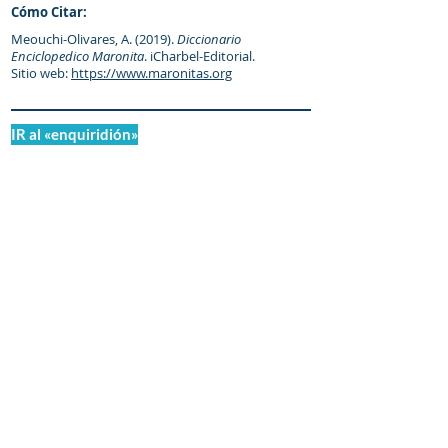
Cómo Citar:
Meouchi-Olivares, A. (2019).
Diccionario
Enciclopedico Maronita
. iCharbel-Editorial.
Sitio web:
https://www.maronitas.org
IR al «enquiridión»
© Diccionario Enciclopédico Maronita
® Eparquia de Nuestra Señora de los
Mártires del Líbano
Maronitas.org es una organización promotor y
colaborador autorizado de: