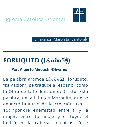
MARONITAS
Iglesia Católica Oriental
Sinaxarion Maronita (Santoral)
FORUQUTO (ܦ݂ܳܪܽܘܩܽܘܬܳܐ)
Por: Alberto Meouchi-Olivares
La palabra aramea ܦ݂ܳܪܽܘܩܽܘܬܳܐ (foruquto,
“salvación”) se traduce al español como
la Obra de la Redención de Cristo. Esta
palabra, en la Liturgia Maronita, que se
anunció la inicio de la creación (Gn 3,
15: “pondré enemistad entre ti y la
mujer, entre tu linaje y el tuyo; él
herirá en la cabeza, mientras tú le