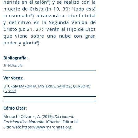
herirás en el talón”) y se realizó con la
muerte de Cristo (Jn 19, 30: “todo está
consumado”), alcanzará su triunfo total
y definitivo en la Segunda Venida de
Cristo (Lc 21, 27: “verán al Hijo de Dios
que viene sobre una nube con gran
poder y gloria”).
Bibliografía:
Sin bibliografía
Ver voces:
LITURGIA MARO
NIT
A
;
MISTERIOS, SANTOS.
;
QURBONO
(ܩܽܘܪܒܳܢܳܐ)
.
Cómo Citar:
Meouchi-Olivares, A. (2019).
Diccionario
Enciclopedico Maronita
. iCharbel-Editorial.
Sitio web:
https://www.maronitas.org