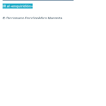
IR al «enquiridión»
© Diccionario Enciclopédico Maronita
® Eparquia de Nuestra Señora de los
Mártires del Líbano
Maronitas.org es una organización promotor y
colaborador autorizado de:
©
1998-2025
de Meouchi-Olivares / Boustani |
iChárbel.digital
Creado por
| C
hihuahua,
Nihil obstat:
Chih., México |
Mons. Georges
Saad Abi-Younes