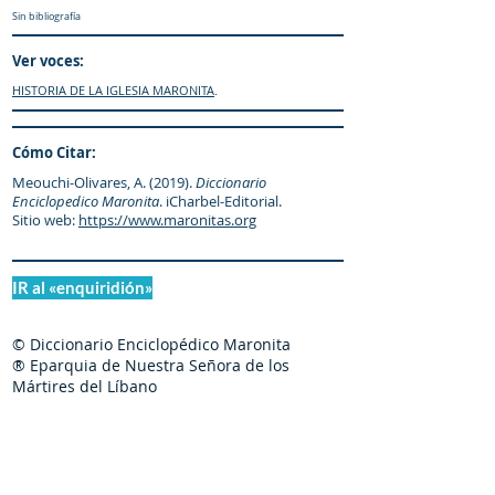
Sin bibliografía
Ver voces:
HISTORIA DE LA IGLESIA MARONITA
.
Cómo Citar:
Meouchi-Olivares, A. (2019).
Diccionario
Enciclopedico Maronita
. iCharbel-Editorial.
Sitio web:
https://www.maronitas.org
IR al «enquiridión»
© Diccionario Enciclopédico Maronita
® Eparquia de Nuestra Señora de los
Mártires del Líbano