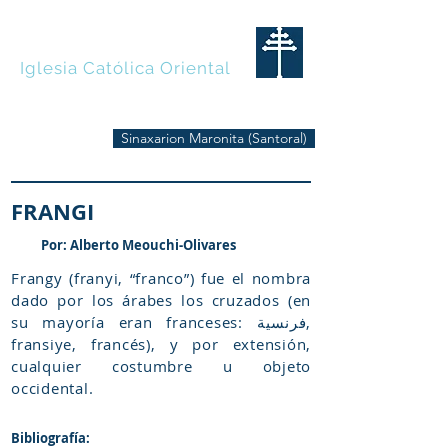
MARONITAS
Iglesia Católica Oriental
Sinaxarion Maronita (Santoral)
FRANGI
Por: Alberto Meouchi-Olivares
Frangy (franyi, “franco”) fue el nombra
dado por los árabes los cruzados (en
su mayoría eran franceses: فرنسية,
fransiye, francés), y por extensión,
cualquier costumbre u objeto
occidental.
Bibliografía: