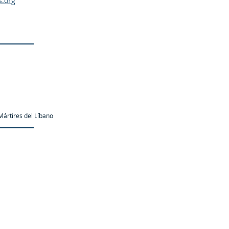
s.org
ártires del Líbano
as.org es una organización promotor y colaborador autori