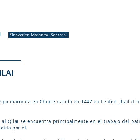
S
Inicio
Liturgia
Música
Enquiridión
Tienda
l
Sinaxarion Maronita (Santoral)
ILAI
bispo maronita en Chipre nacido en 1447 en Lehfed, Jbail (Lí
 al-Qilai se encuentra principalmente en el trabajo del pat
dida por él.