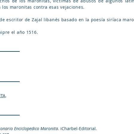
hos de los maronitas, víctimas de abusos de algunos latin
 los maronitas contra esas vejaciones.
de escritor de Zajal libanés basado en la poesía siríaca maro
ipre el año 1516.
ITA
.
ionario Enciclopedico Maronita
. iCharbel-Editorial.