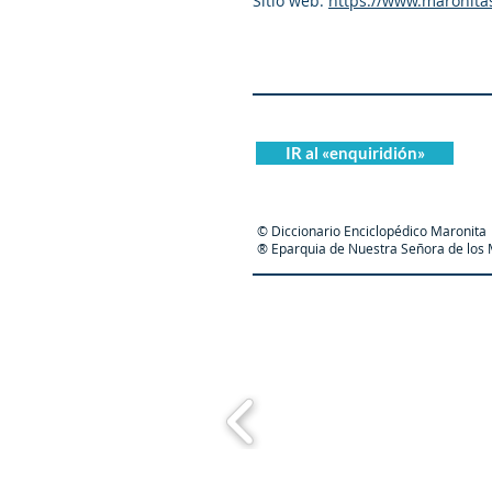
Sitio web:
https://www.maronita
IR al «enquiridión»
© Diccionario Enciclopédico Maronita
® Eparquia de Nuestra Señora de los M
Maronit