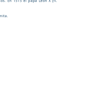
os. En 1515 el papa León X (fl.
nita.