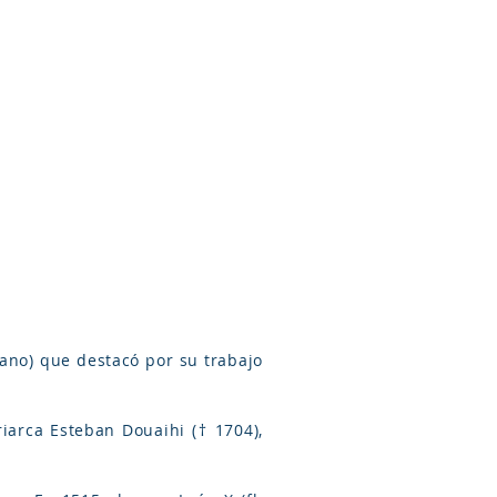
Arameo
Blog
Información
bano) que destacó por su trabajo
riarca Esteban Douaihi († 1704),