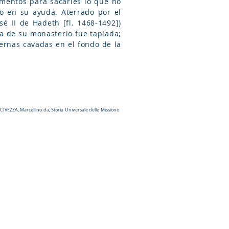
rmentos para sacarles lo que no
do en su ayuda. Aterrado por el
sé II de Hadeth [fl. 1468-1492])
rta de su monasterio fue tapiada;
vernas cavadas en el fondo de la
; CIVEZZA, Marcellino da, Storia Universale delle Missione