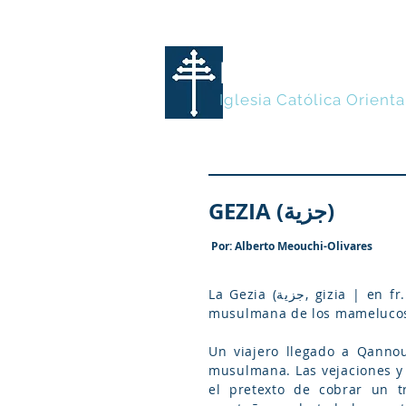
MARONITA
Iglesia Católica Orienta
GEZIA (جزية)
Por: Alberto Meouchi-Olivares
La Gezia (جزية, gizia | en fr. la transliteran como «gélia») fue el tributo impuesto a los maronitas durante la invasión
musulmana de los mamelucos 
Un viajero llegado a Qannou
musulmana. Las vejaciones y 
el pretexto de cobrar un t