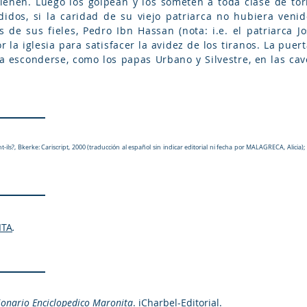
ienen. Luego los golpean y los someten a toda clase de to
idos, si la caridad de su viejo patriarca no hubiera veni
 de sus fieles, Pedro Ibn Hassan (nota: i.e. el patriarca Jo
 la iglesia para satisfacer la avidez de los tiranos. La pue
o a esconderse, como los papas Urbano y Silvestre, en las ca
t-ils?, Bkerke: Cariscript, 2000 (traducción al español sin indicar editorial ni fecha por MALAGRECA, Alicia)
ITA
.
ionario Enciclopedico Maronita
. iCharbel-Editorial.