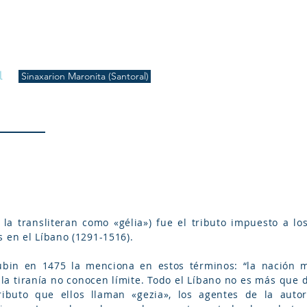
S
Inicio
Liturgia
Música
Enquiridión
Tienda
l
Sinaxarion Maronita (Santoral)
en el Líbano (1291-1516).
bin en 1475 la menciona en estos términos: “la nación m
la tiranía no conocen límite. Todo el Líbano no es más que d
ributo que ellos llaman «gezia», los agentes de la auto