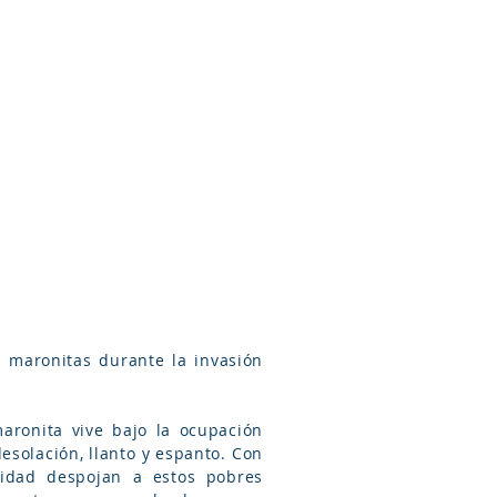
Arameo
Blog
Información
aronita vive bajo la ocupación
esolación, llanto y espanto. Con
ridad despojan a estos pobres