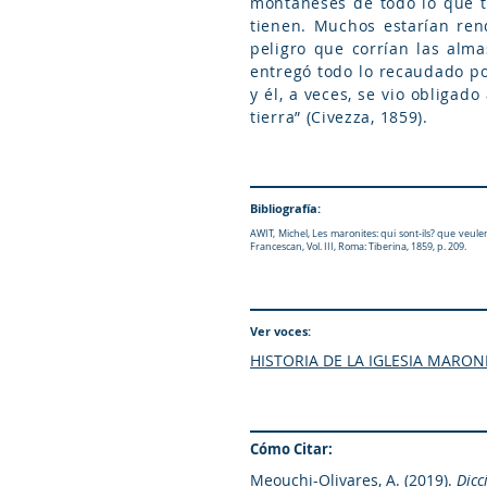
montañeses de todo lo que t
tienen. Muchos estarían rend
peligro que corrían las almas
entregó todo lo recaudado por
y él, a veces, se vio obligad
tierra” (Civezza, 1859).
Bibliografía:
AWIT, Michel, Les maronites: qui sont-ils? que veulen
Francescan, Vol. III, Roma: Tiberina, 1859, p. 209.
Ver voces:
HISTORIA DE LA IGLESIA MARON
Cómo Citar:
Meouchi-Olivares, A. (2019).
Dicc