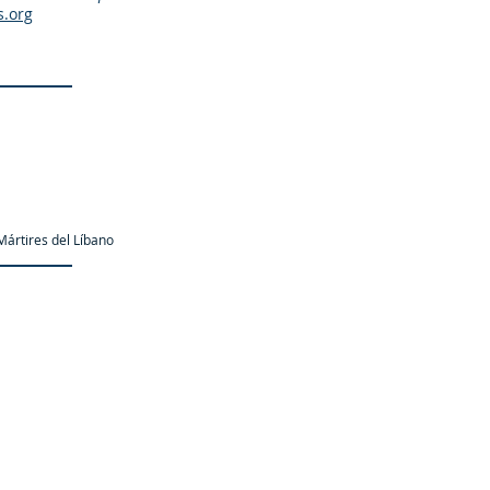
s.org
ártires del Líbano
as.org es una organización promotor y colaborador autori