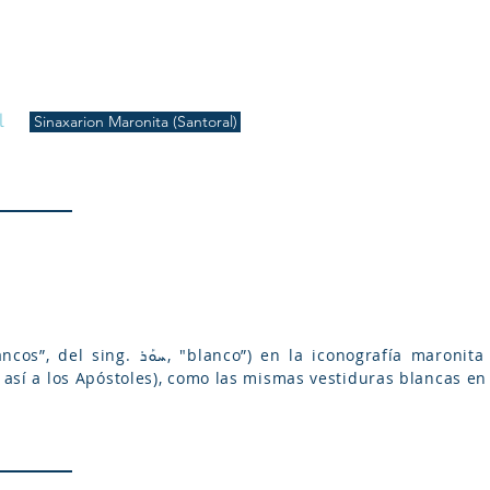
S
Inicio
Liturgia
Música
Enquiridión
Tienda
l
Sinaxarion Maronita (Santoral)
a así a los Apóstoles), como las mismas vestiduras blancas en 