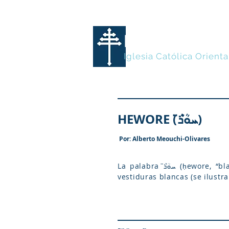
MARONITA
Iglesia Católica Orienta
HEWORE (ܚܘܳܪ̈ܶ)
Por: Alberto Meouchi-Olivares
La palabra ܚܘܳܪ̈ܶ (ḥewore, “blancos”, del sing. ܚܘܰܪ, "blanco”) en la iconografía maronita son tanto aquellos que portan
vestiduras blancas (se ilustr