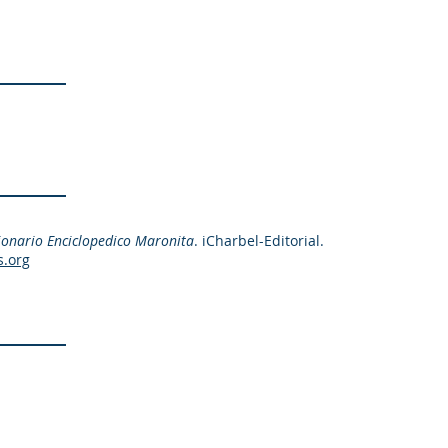
ionario Enciclopedico Maronita
. iCharbel-Editorial.
s.org