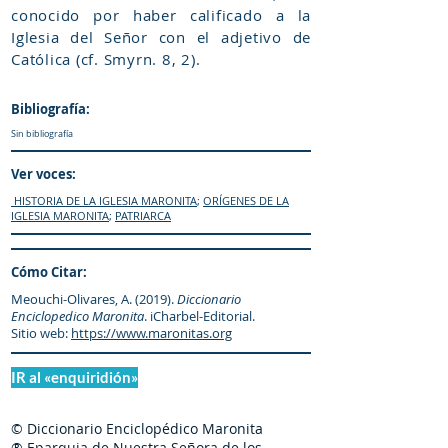
conocido por haber calificado a la
Iglesia del Señor con el adjetivo de
Católica (cf. Smyrn. 8, 2).
Bibliografía:
Sin bibliografía
Ver voces:
HISTORIA DE LA IGLESIA MARONITA
;
ORÍGENES DE LA
IGLESIA MARONITA
;
PATRIARCA
Cómo Citar:
Meouchi-Olivares, A. (2019).
Diccionario
Enciclopedico Maronita
. iCharbel-Editorial.
Sitio web:
https://www.maronitas.org
IR al «enquiridión»
© Diccionario Enciclopédico Maronita
® Eparquia de Nuestra Señora de los