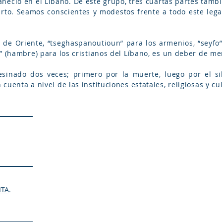
aneció en el Líbano. De este grupo, tres cuartas partes tam
arto. Seamos conscientes y modestos frente a todo este le
s de Oriente, “tseghaspanoutioun” para los armenios, “seyfo”
” (hambre) para los cristianos del Líbano, es un deber de m
inado dos veces; primero por la muerte, luego por el sil
uenta a nivel de las instituciones estatales, religiosas y cu
ITA
.