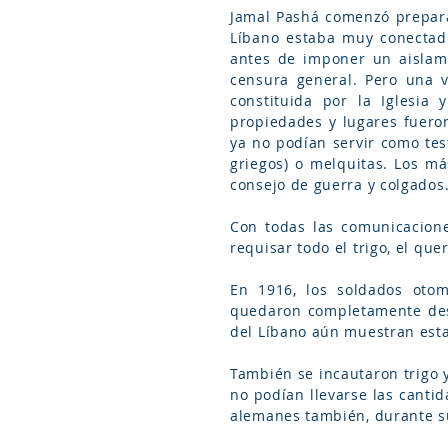
Jamal Pashá comenzó preparan
Líbano estaba muy conectad
antes de imponer un aislami
censura general. Pero una v
constituida por la Iglesia 
propiedades y lugares fueron
ya no podían servir como tes
griegos) o melquitas. Los má
consejo de guerra y colgados
Con todas las comunicacione
requisar todo el trigo, el que
En 1916, los soldados otom
quedaron completamente desnu
del Líbano aún muestran esta
También se incautaron trigo y
no podían llevarse las canti
alemanes también, durante su 