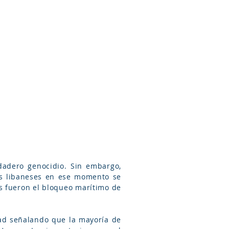
Arameo
Blog
Información
dadero genocidio. Sin embargo,
os libaneses en ese momento se
tos fueron el bloqueo marítimo de
dad señalando que la mayoría de