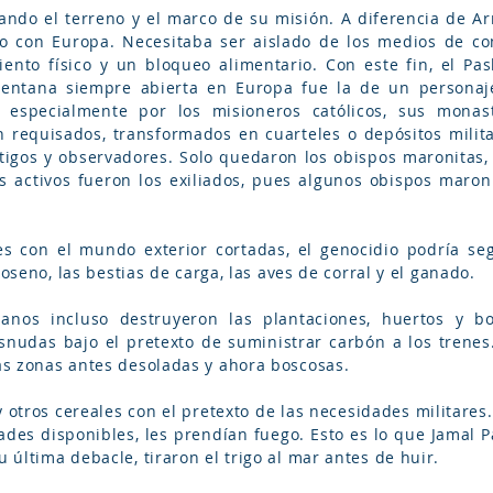
do el terreno y el marco de su misión. A diferencia de Ar
o con Europa. Necesitaba ser aislado de los medios de c
ento físico y un bloqueo alimentario. Con este fin, el Pa
entana siempre abierta en Europa fue la de un personaje
y especialmente por los misioneros católicos, sus monas
 requisados, transformados en cuarteles o depósitos milita
tigos y observadores. Solo quedaron los obispos maronitas,
s activos fueron los exiliados, pues algunos obispos maron
.
s con el mundo exterior cortadas, el genocidio podría seg
roseno, las bestias de carga, las aves de corral y el ganado.
anos incluso destruyeron las plantaciones, huertos y bo
das bajo el pretexto de suministrar carbón a los trenes. 
s zonas antes desoladas y ahora boscosas.
 otros cereales con el pretexto de las necesidades militares
dades disponibles, les prendían fuego. Esto es lo que Jamal 
última debacle, tiraron el trigo al mar antes de huir.