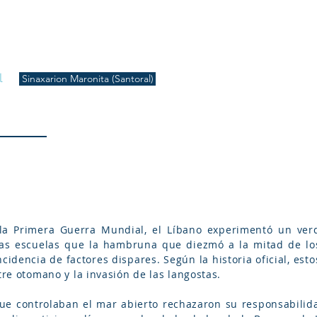
S
Inicio
Liturgia
Música
Enquiridión
Tienda
l
Sinaxarion Maronita (Santoral)
la Primera Guerra Mundial, el Líbano experimentó un ver
ras escuelas que la hambruna que diezmó a la mitad de l
cidencia de factores dispares. Según la historia oficial, es
tre otomano y la invasión de las langostas.
que controlaban el mar abierto rechazaron su responsabili