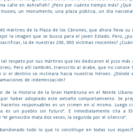
na calle en Ashrafieh? ¿Pero por cuánto tiempo más? ¿Qué
n museo, un monumento, una plaza pública, un día nacional
s 40 mártires de la Plaza de los Cánones, que ahora lleva s
mejor la imagen que se busca para el joven Estado. Pero, ¿
 sacrificar, la de nuestras 200, 000 víctimas inocentes? ¿Cu
tal respeto por sus mártires que les dedicaron el pico más 
ires). Pero allí también, transcrito al árabe, que no conoce l
 si el destino se inclinara hacia nuestros héroes. ¿Dónd
eclamaciones de indemnización?
tor de la Historia de la Gran Hambruna en el Monte Líbano
o por haber adoptado este extraño comportamiento. Se pr
 hacerlos responsables es un crimen en sí mismo. Luego ci
 es un pueblo sin futuro”. E inmediatamente cita a Eli
 “el genocidio mata dos veces, la segunda por el silencio”.
andonado todo lo que lo constituye en todas sus especif