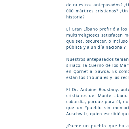
de nuestros antepasados? ¿U
000 mártires cristianos? ¿U
historia?
El Gran Líbano prefirió a lo
multirreligiosos satisfacen 
que sea, oscurecer, o incluso
pública y a un día nacional?
Nuestros antepasados tenían 
siríaco: la Cuerno de los Márt
en Qornet al-Sawda. Es como
están los tribunales y las r
El Dr. Antoine Boustany, au
cristianos del Monte Líban
cobardía, porque para él, no
que un “pueblo sin memoria
Auschwitz, quien escribió que
¿Puede un pueblo, que ha ab