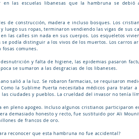
r en las escuelas libanesas que la hambruna se debió 
les de construcción, madera e incluso bosques. Los cristi
y luego sus ropas, terminaron vendiendo las vigas de sus c
 en las calles sin nada en sus cuerpos. Los esqueletos vivie
s se podía distinguir a los vivos de los muertos. Los carros 
en fosas comunes.
desnutrición y falta de higiene, las epidemias pasaron factura
poca se sumaron a las desgracias de los libaneses.
ano salió a la luz. Se robaron farmacias, se requisaron medi
 Como la Sublime Puerta necesitaba médicos para tratar a 
las ciudades y pueblos. La crueldad del invasor no tenía lím
 en pleno apogeo. Incluso algunos cristianos participaron en
a demasiado honesto y recto, fue sustituido por Ali Mounif.
millones de francos de oro.
ra reconocer que esta hambruna no fue accidental?