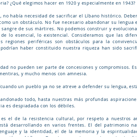
toria? ¿Qué elegimos hacer en 1920 y especialmente en 1943?
, no había necesidad de sacrificar el Líbano histórico. Debe
como un obstáculo. No fue necesario abandonar su lengua e i
la sangre de sus mártires. No podemos construir y evolucion
de lo esencial, lo existencial. Consideramos que las difer
s regiones periféricas son obstáculos para la convivencia
e podrían haber constituido nuestra riqueza han sido sacrif
idad no pueden ser parte de concesiones y compromisos. Es
mentiras, y mucho menos con amnesia.
cuando un pueblo ya no se atreve a defender su lengua, está
andonado todo, hasta nuestras más profundas aspiracione
ria es despiadada con los débiles.
s el de la resistencia cultural, por respeto a nuestros
está desarrollando en varios frentes. El del patrimonio nat
l lenguaje y la identidad, el de la memoria y la espirituali