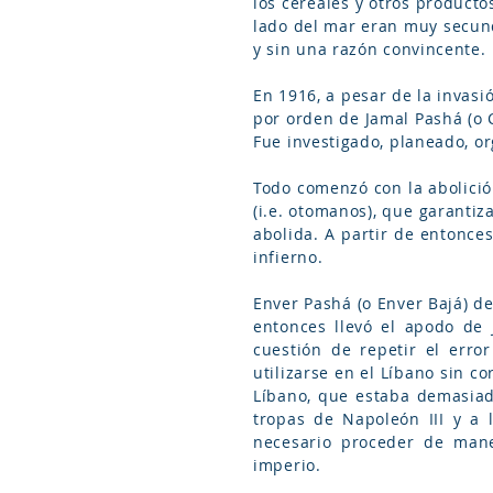
los cereales y otros producto
lado del mar eran muy secund
y sin una razón convincente.
En 1916, a pesar de la invas
por orden de Jamal Pashá (o 
Fue investigado, planeado, or
Todo comenzó con la abolición
(i.e. otomanos), que garanti
abolida. A partir de entonce
infierno.
Enver Pashá (o Enver Bajá) de
entonces llevó el apodo de 
cuestión de repetir el erro
utilizarse en el Líbano sin c
Líbano, que estaba demasiad
tropas de Napoleón III y a 
necesario proceder de mane
imperio.