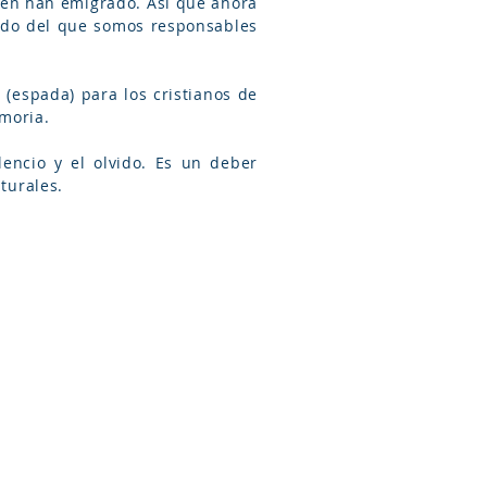
bién han emigrado. Así que ahora
gado del que somos responsables
 (espada) para los cristianos de
emoria.
encio y el olvido. Es un deber
lturales.