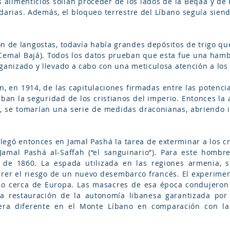
s alimenticios solían proceder de los lados de la Beqaa y de
arias. Además, el bloqueo terrestre del Líbano seguía siend
ión de langostas, todavía había grandes depósitos de trigo 
Cemal Bajá). Todos los datos prueban que esta fue una ham
ganizado y llevado a cabo con una meticulosa atención a los 
, en 1914, de las capitulaciones firmadas entre las potencia
zaban la seguridad de los cristianos del imperio. Entonces l
s, se tomarían una serie de medidas draconianas, abriendo 
legó entonces en Jamal Pashá la tarea de exterminar a los cr
Jamal Pashá al-Saffah (“el sanguinario”). Para este hombr
r de 1860. La espada utilizada en las regiones armenia, s
orrer el riesgo de un nuevo desembarco francés. El experimen
o cerca de Europa. Las masacres de esa época condujeron a
la restauración de la autonomía libanesa garantizada por 
ra diferente en el Monte Líbano en comparación con las 