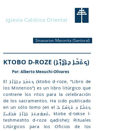
MARONITAS
Iglesia Católica Oriental
Sinaxarion Maronita (Santoral)
KTOBO D-ROZE (ܟܬܳܒܳܐ ܕܐ̱ܪ̈ܳܙܶܐ)
Por: Alberto Meouchi-Olivares
El ܟܬܳܒܳܐ ܕܐ̱ܪ̈ܳܙܶܐ (ktobo d-roze, “Libro de
los Misterios”) es un libro litúrgico que
contiene los ritos para la celebración
de los sacramentos. Ha sido publicado
en un sólo tomo (en el ܟܬܳܒ̈ܶܐ ܕ ܬܶܟ݁ܣ̈ܶܐ ܠ
ܬܶܫܡܶܫܬܳܐ ܐ̱ܪ̈ܳܙܶܐ ܩܰܕܺܫܶܝ̈ܐ, ktobe d-tekse l-
teshmeshto d-roze qadishe): Rituales
Litúrgicos para los Oficios de los