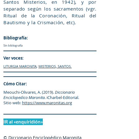
Santos Misterios, en 1942), y por
separado según los sacramentos (vgr.
Ritual de la Coronación, Ritual del
Bautismo y la Crismación, etc).
Bibliografía:
Sin bibliografía
Ver voces:
LITURGIA MARONITA
;
MISTERIOS, SANTOS.
Cómo Citar:
Meouchi-Olivares, A. (2019).
Diccionario
Enciclopedico Maronita
. iCharbel-Editorial.
Sitio web:
https://www.maronitas.org
IR al «enquiridión»
© Diccionario Enciclopédico Maronita